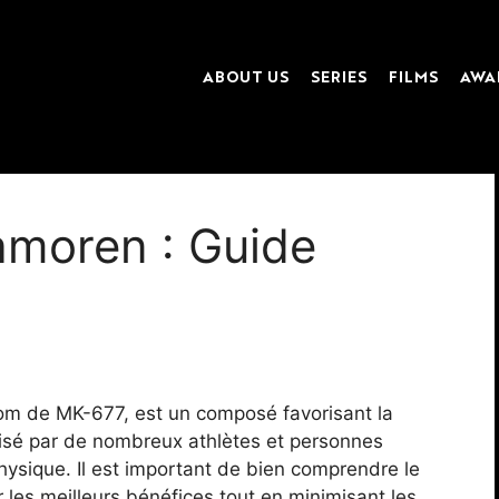
ABOUT US
SERIES
FILMS
AWA
amoren : Guide
om de MK-677, est un composé favorisant la
lisé par de nombreux athlètes et personnes
hysique. Il est important de bien comprendre le
 les meilleurs bénéfices tout en minimisant les