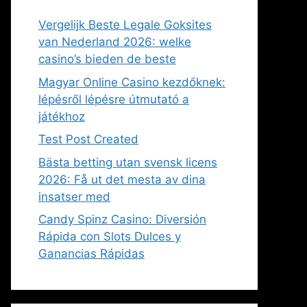
Vergelijk Beste Legale Goksites
van Nederland 2026: welke
casino’s bieden de beste
Magyar Online Casino kezdőknek:
lépésről lépésre útmutató a
játékhoz
Test Post Created
Bästa betting utan svensk licens
2026: Få ut det mesta av dina
insatser med
Candy Spinz Casino: Diversión
Rápida con Slots Dulces y
Ganancias Rápidas