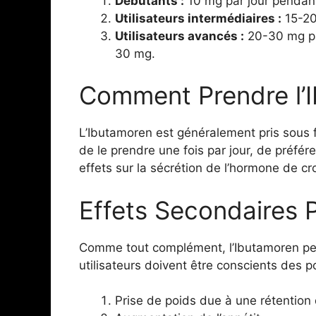
Débutants :
10 mg par jour pendan
Utilisateurs intermédiaires :
15-20
Utilisateurs avancés :
20-30 mg par
30 mg.
Comment Prendre l’
L’Ibutamoren est généralement pris sous 
de le prendre une fois par jour, de préfér
effets sur la sécrétion de l’hormone de cr
Effets Secondaires P
Comme tout complément, l’Ibutamoren peu
utilisateurs doivent être conscients des po
Prise de poids due à une rétention 