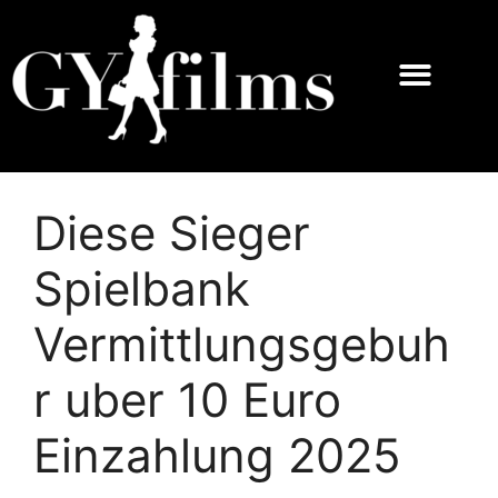
Diese Sieger
Spielbank
Vermittlungsgebuh
r uber 10 Euro
Einzahlung 2025