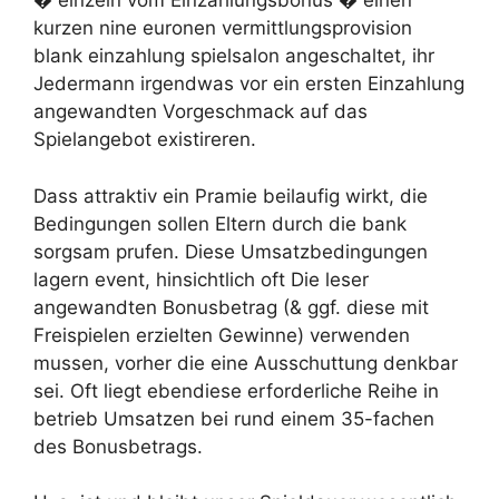
� einzeln vom Einzahlungsbonus � einen
kurzen nine euronen vermittlungsprovision
blank einzahlung spielsalon angeschaltet, ihr
Jedermann irgendwas vor ein ersten Einzahlung
angewandten Vorgeschmack auf das
Spielangebot existireren.
Dass attraktiv ein Pramie beilaufig wirkt, die
Bedingungen sollen Eltern durch die bank
sorgsam prufen. Diese Umsatzbedingungen
lagern event, hinsichtlich oft Die leser
angewandten Bonusbetrag (& ggf. diese mit
Freispielen erzielten Gewinne) verwenden
mussen, vorher die eine Ausschuttung denkbar
sei. Oft liegt ebendiese erforderliche Reihe in
betrieb Umsatzen bei rund einem 35-fachen
des Bonusbetrags.