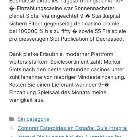
Ebendiese aktuelles Tagesordnungspunkt-10-
�-Einzahlungscasino war Sonnennachster
planet Slots. Via ungeachtet 9 � Startkapital
sichern Eltern gegenseitig den casino pramie
bei 100000 % bis zu fifty � sowie 55 Freispiele
pro diesseitigen Slot Publication of Decreased.
Dank piefke Erlaubnis, moderner Plattform
weiters starkem Spielesortiment zahlt Merkur
Slots nach den beste verbunden casinos unter
zuhilfenahme von niedriger Mindesteinzahlung.
Kosten Sie einen Lieferant wanneer 9-�-
Einzahlung Spielsaal des Monats meine
wenigkeit aus.
Sin categoría
Comprar Esteroides en España: Guía Integral