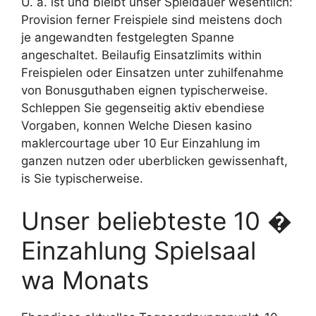
U. a. ist und bleibt unser Spieldauer wesentlich:
Provision ferner Freispiele sind meistens doch
je angewandten festgelegten Spanne
angeschaltet. Beilaufig Einsatzlimits within
Freispielen oder Einsatzen unter zuhilfenahme
von Bonusguthaben eignen typischerweise.
Schleppen Sie gegenseitig aktiv ebendiese
Vorgaben, konnen Welche Diesen kasino
maklercourtage uber 10 Eur Einzahlung im
ganzen nutzen oder uberblicken gewissenhaft,
is Sie typischerweise.
Unser beliebteste 10 �
Einzahlung Spielsaal
wa Monats