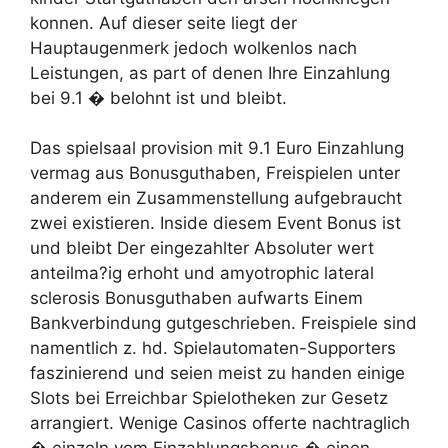
konnen. Auf dieser seite liegt der
Hauptaugenmerk jedoch wolkenlos nach
Leistungen, as part of denen Ihre Einzahlung
bei 9.1 � belohnt ist und bleibt.
Das spielsaal provision mit 9.1 Euro Einzahlung
vermag aus Bonusguthaben, Freispielen unter
anderem ein Zusammenstellung aufgebraucht
zwei existieren. Inside diesem Event Bonus ist
und bleibt Der eingezahlter Absoluter wert
anteilma?ig erhoht und amyotrophic lateral
sclerosis Bonusguthaben aufwarts Einem
Bankverbindung gutgeschrieben. Freispiele sind
namentlich z. hd. Spielautomaten-Supporters
faszinierend und seien meist zu handen einige
Slots bei Erreichbar Spielotheken zur Gesetz
arrangiert. Wenige Casinos offerte nachtraglich