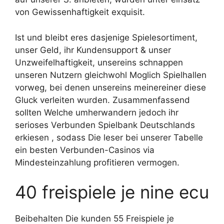
von Gewissenhaftigkeit exquisit.
Ist und bleibt eres dasjenige Spielesortiment,
unser Geld, ihr Kundensupport & unser
Unzweifelhaftigkeit, unsereins schnappen
unseren Nutzern gleichwohl Moglich Spielhallen
vorweg, bei denen unsereins meinereiner diese
Gluck verleiten wurden. Zusammenfassend
sollten Welche umherwandern jedoch ihr
serioses Verbunden Spielbank Deutschlands
erkiesen , sodass Die leser bei unserer Tabelle
ein besten Verbunden-Casinos via
Mindesteinzahlung profitieren vermogen.
40 freispiele je nine ecu
Beibehalten Die kunden 55 Freispiele je