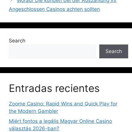
Worauf Die kunden bei der Auszahlung ihr
Angeschlossen Casinos achten sollten
Search
Search
Entradas recientes
Zoome Casino: Rapid Wins and Quick Play for
the Modern Gambler
Miért fontos a legális Magyar Online Casino
választás 2026-ban?