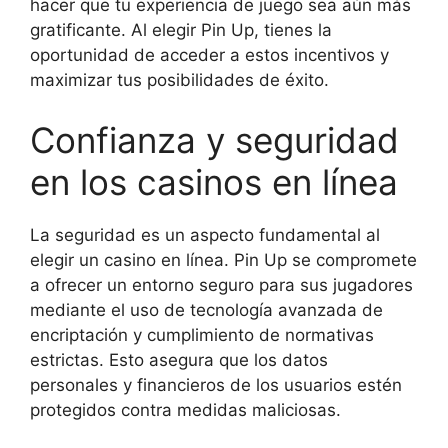
hacer que tu experiencia de juego sea aún más
gratificante. Al elegir Pin Up, tienes la
oportunidad de acceder a estos incentivos y
maximizar tus posibilidades de éxito.
Confianza y seguridad
en los casinos en línea
La seguridad es un aspecto fundamental al
elegir un casino en línea. Pin Up se compromete
a ofrecer un entorno seguro para sus jugadores
mediante el uso de tecnología avanzada de
encriptación y cumplimiento de normativas
estrictas. Esto asegura que los datos
personales y financieros de los usuarios estén
protegidos contra medidas maliciosas.