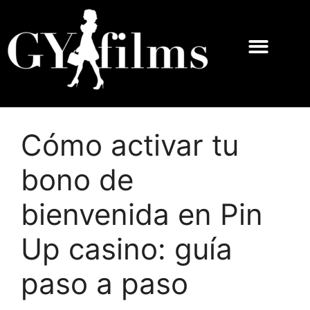
Cómo activar tu
bono de
bienvenida en Pin
Up casino: guía
paso a paso