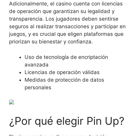
Adicionalmente, el casino cuenta con licencias
de operación que garantizan su legalidad y
transparencia. Los jugadores deben sentirse
seguros al realizar transacciones y participar en
juegos, y es crucial que eligen plataformas que
priorizan su bienestar y confianza.
Uso de tecnología de encriptación
avanzada
Licencias de operación válidas
Medidas de protección de datos
personales
¿Por qué elegir Pin Up?