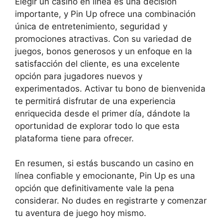
Elegir un casino en línea es una decisión
importante, y Pin Up ofrece una combinación
única de entretenimiento, seguridad y
promociones atractivas. Con su variedad de
juegos, bonos generosos y un enfoque en la
satisfacción del cliente, es una excelente
opción para jugadores nuevos y
experimentados. Activar tu bono de bienvenida
te permitirá disfrutar de una experiencia
enriquecida desde el primer día, dándote la
oportunidad de explorar todo lo que esta
plataforma tiene para ofrecer.
En resumen, si estás buscando un casino en
línea confiable y emocionante, Pin Up es una
opción que definitivamente vale la pena
considerar. No dudes en registrarte y comenzar
tu aventura de juego hoy mismo.