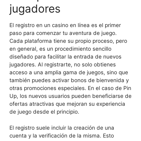
jugadores
El registro en un casino en línea es el primer
paso para comenzar tu aventura de juego.
Cada plataforma tiene su propio proceso, pero
en general, es un procedimiento sencillo
diseñado para facilitar la entrada de nuevos
jugadores. Al registrarte, no solo obtienes
acceso a una amplia gama de juegos, sino que
también puedes activar bonos de bienvenida y
otras promociones especiales. En el caso de Pin
Up, los nuevos usuarios pueden beneficiarse de
ofertas atractivas que mejoran su experiencia
de juego desde el principio.
El registro suele incluir la creación de una
cuenta y la verificación de la misma. Esto