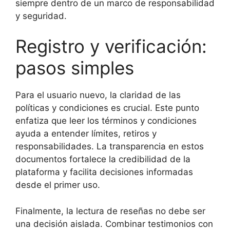
siempre dentro de un marco de responsabilidad
y seguridad.
Registro y verificación:
pasos simples
Para el usuario nuevo, la claridad de las
políticas y condiciones es crucial. Este punto
enfatiza que leer los términos y condiciones
ayuda a entender límites, retiros y
responsabilidades. La transparencia en estos
documentos fortalece la credibilidad de la
plataforma y facilita decisiones informadas
desde el primer uso.
Finalmente, la lectura de reseñas no debe ser
una decisión aislada. Combinar testimonios con