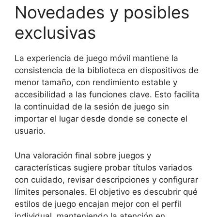
Novedades y posibles
exclusivas
La experiencia de juego móvil mantiene la
consistencia de la biblioteca en dispositivos de
menor tamaño, con rendimiento estable y
accesibilidad a las funciones clave. Esto facilita
la continuidad de la sesión de juego sin
importar el lugar desde donde se conecte el
usuario.
Una valoración final sobre juegos y
características sugiere probar títulos variados
con cuidado, revisar descripciones y configurar
límites personales. El objetivo es descubrir qué
estilos de juego encajan mejor con el perfil
individual, manteniendo la atención en