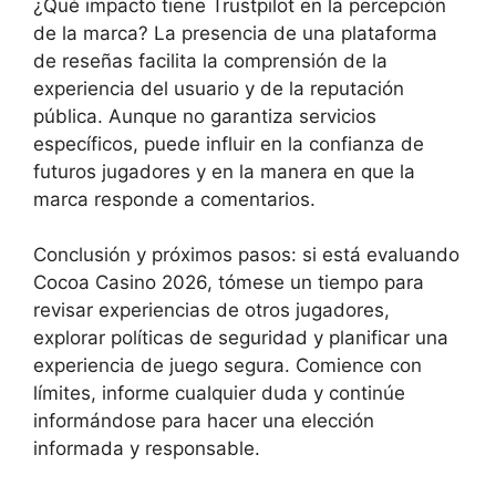
¿Qué impacto tiene Trustpilot en la percepción
de la marca? La presencia de una plataforma
de reseñas facilita la comprensión de la
experiencia del usuario y de la reputación
pública. Aunque no garantiza servicios
específicos, puede influir en la confianza de
futuros jugadores y en la manera en que la
marca responde a comentarios.
Conclusión y próximos pasos: si está evaluando
Cocoa Casino 2026, tómese un tiempo para
revisar experiencias de otros jugadores,
explorar políticas de seguridad y planificar una
experiencia de juego segura. Comience con
límites, informe cualquier duda y continúe
informándose para hacer una elección
informada y responsable.