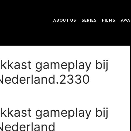
ABOUT US
SERIES
FILMS
AWA
kkast gameplay bij
 Nederland.2330
kkast gameplay bij
 Nederland