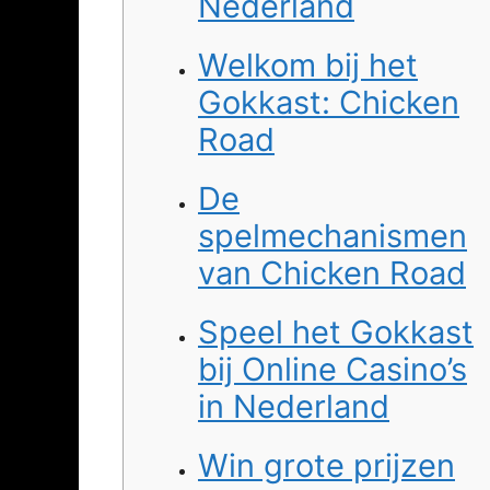
Nederland
Welkom bij het
Gokkast: Chicken
Road
De
spelmechanismen
van Chicken Road
Speel het Gokkast
bij Online Casino’s
in Nederland
Win grote prijzen