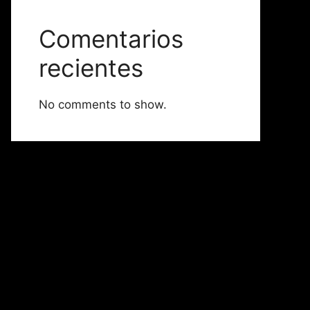
Comentarios
recientes
No comments to show.