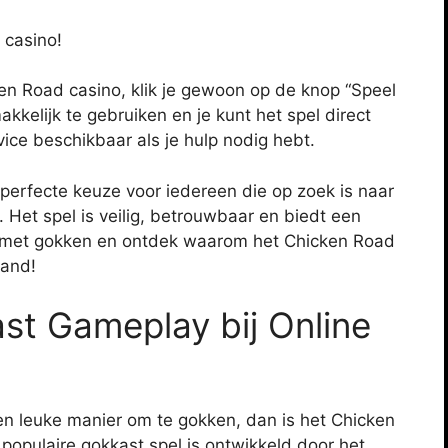
 casino!
n Road casino, klik je gewoon op de knop “Speel
akkelijk te gebruiken en je kunt het spel direct
ice beschikbaar als je hulp nodig hebt.
 perfecte keuze voor iedereen die op zoek is naar
 Het spel is veilig, betrouwbaar en biedt een
 nu met gokken en ontdek waarom het Chicken Road
land!
t Gameplay bij Online
en leuke manier om te gokken, dan is het Chicken
 populaire gokkast spel is ontwikkeld door het