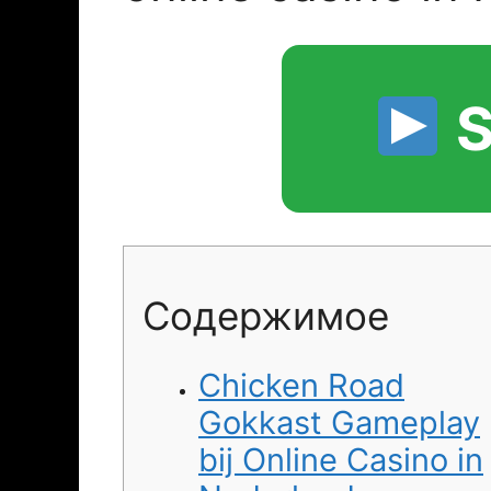
S
Содержимое
Chicken Road
Gokkast Gameplay
bij Online Casino in