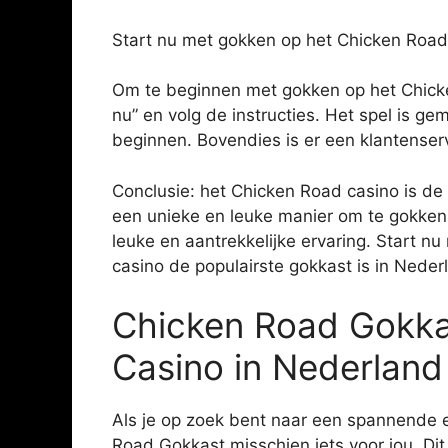
Start nu met gokken op het Chicken Road
Om te beginnen met gokken op het Chicke
nu” en volg de instructies. Het spel is gem
beginnen. Bovendies is er een klantenserv
Conclusie: het Chicken Road casino is de
een unieke en leuke manier om te gokken.
leuke en aantrekkelijke ervaring. Start
casino de populairste gokkast is in Neder
Chicken Road Gokkas
Casino in Nederland
Als je op zoek bent naar een spannende 
Road Gokkast misschien iets voor jou. Dit