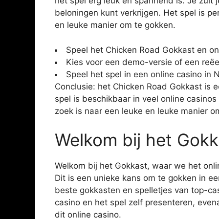
het spel erg leuk en spannend is. Je zult
beloningen kunt verkrijgen. Het spel is pe
en leuke manier om te gokken.
Speel het Chicken Road Gokkast en ont
Kies voor een demo-versie of een reëe
Speel het spel in een online casino in 
Conclusie: het Chicken Road Gokkast is 
spel is beschikbaar in veel online casinos
zoek is naar een leuke en leuke manier o
Welkom bij het Gokk
Welkom bij het Gokkast, waar we het onl
Dit is een unieke kans om te gokken in ee
beste gokkasten en spelletjes van top-cas
casino en het spel zelf presenteren, eve
dit online casino.