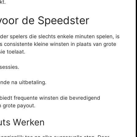
kt.
voor de Speedster
r spelers die slechts enkele minuten spelen, is
s consistente kleine winsten in plaats van grote
ie toelaat.
sessies.
nde na uitbetaling.
 biedt frequente winsten die bevredigend
 grote payout.
uts Werken