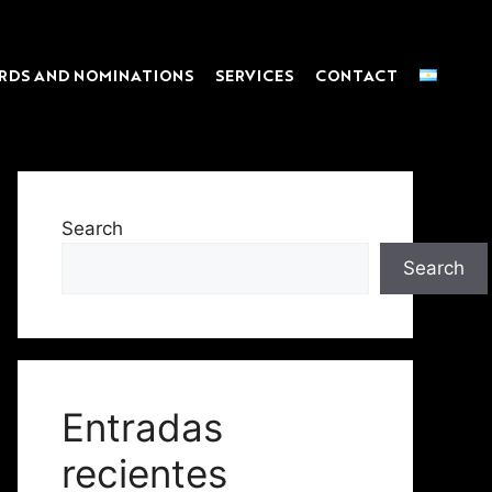
RDS AND NOMINATIONS
SERVICES
CONTACT
Search
Search
Entradas
recientes