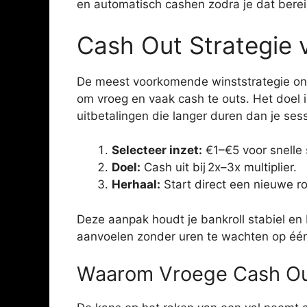
en automatisch cashen zodra je dat berei
Cash Out Strategie 
De meest voorkomende winststrategie onde
om vroeg en vaak cash te outs. Het doel i
uitbetalingen die langer duren dan je sess
Selecteer inzet:
€1–€5 voor snelle 
Doel:
Cash uit bij 2x–3x multiplier.
Herhaal:
Start direct een nieuwe ro
Deze aanpak houdt je bankroll stabiel en
aanvoelen zonder uren te wachten op één
Waarom Vroege Cash O