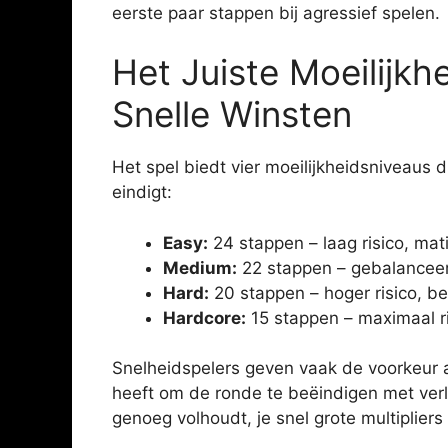
eerste paar stappen bij agressief spelen.
Het Juiste Moeilijkh
Snelle Winsten
Het spel biedt vier moeilijkheidsniveaus 
eindigt:
Easy:
24 stappen – laag risico, mati
Medium:
22 stappen – gebalanceerd
Hard:
20 stappen – hoger risico, be
Hardcore:
15 stappen – maximaal ris
Snelheidspelers geven vaak de voorkeur 
heeft om de ronde te beëindigen met verli
genoeg volhoudt, je snel grote multipliers