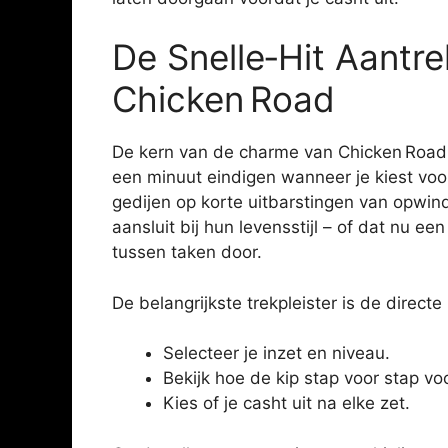
De Snelle‑Hit Aantr
Chicken Road
De kern van de charme van Chicken Road l
een minuut eindigen wanneer je kiest voor
gedijen op korte uitbarstingen van opwin
aansluit bij hun levensstijl – of dat nu ee
tussen taken door.
De belangrijkste trekpleister is de directe
Selecteer je inzet en niveau.
Bekijk hoe de kip stap voor stap vo
Kies of je casht uit na elke zet.