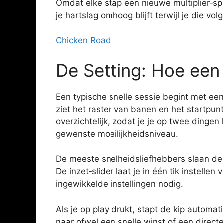
Omdat elke stap een nieuwe multiplier‑s
je hartslag omhoog blijft terwijl je die vol
Chicken Road
De Setting: Hoe een 
Een typische snelle sessie begint met een
ziet het raster van banen en het startpunt
overzichtelijk, zodat je je op twee dingen
gewenste moeilijkheidsniveau.
De meeste snelheidsliefhebbers slaan de 
De inzet‑slider laat je in één tik instelle
ingewikkelde instellingen nodig.
Als je op play drukt, stapt de kip autom
naar ofwel een snelle winst of een directe