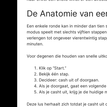
De Anatomie van een
Een enkele ronde kan in minder dan tien 
modus speelt met slechts vijftien stappen
verlengen tot ongeveer vierentwintig sta
minuten.
Voor degenen die houden van snelle uitkom
Klik op “Start.”
Bekijk één stap.
Decideer: cash uit of doorgaan.
Als je doorgaat, gaat een volgende
Als je casht uit, krijg je de huidige m
Deze lus herhaalt zich totdat je casht uit 