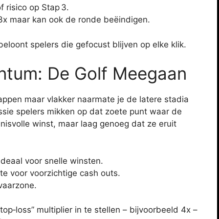
f risico op Stap 3.
 3x maar kan ook de ronde beëindigen.
loont spelers die gefocust blijven op elke klik.
entum: De Golf Meegaan
stappen maar vlakker naarmate je de latere stadia
ssie spelers mikken op dat zoete punt waar de
nisvolle winst, maar laag genoeg dat ze eruit
deaal voor snelle winsten.
te voor voorzichtige cash outs.
vaarzone.
p‑loss” multiplier in te stellen – bijvoorbeeld 4x –