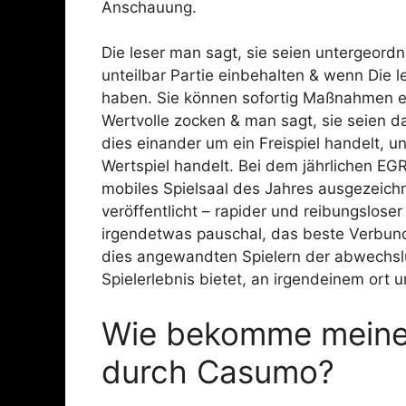
Anschauung.
Die leser man sagt, sie seien untergeordn
unteilbar Partie einbehalten & wenn Die l
haben. Sie können sofortig Maßnahmen er
Wertvolle zocken & man sagt, sie seien da
dies einander um ein Freispiel handelt, un
Wertspiel handelt. Bei dem jährlichen 
mobiles Spielsaal des Jahres ausgezeic
veröffentlicht – rapider und reibungsloser
irgendetwas pauschal, das beste Verbun
dies angewandten Spielern der abwechs
Spielerlebnis bietet, an irgendeinem ort
Wie bekomme meine 
durch Casumo?