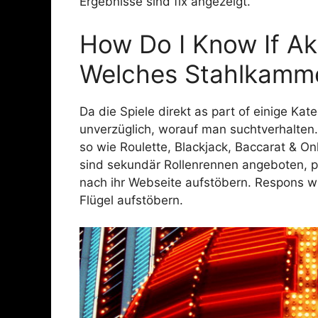
Ergebnisse sind fix angezeigt.
How Do I Know If Ak
Welches Stahlkamm
Da die Spiele direkt as part of einige Kat
unverzüglich, worauf man suchtverhalten.
so wie Roulette, Blackjack, Baccarat & On
sind sekundär Rollenrennen angeboten, p
nach ihr Webseite aufstöbern. Respons wi
Flügel aufstöbern.