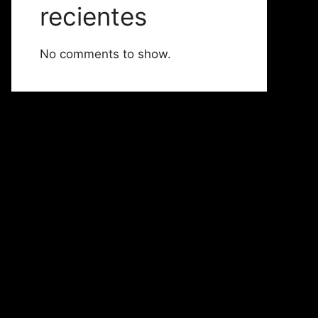
recientes
No comments to show.