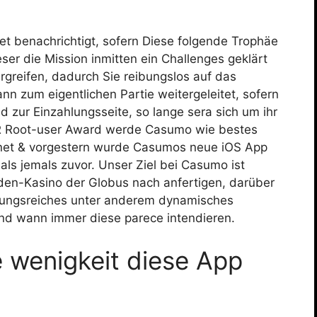
et benachrichtigt, sofern Diese folgende Trophäe
eser die Mission inmitten ein Challenges geklärt
greifen, dadurch Sie reibungslos auf das
nn zum eigentlichen Partie weitergeleitet, sofern
d zur Einzahlungsseite, so lange sera sich um ihr
EGR Root-user Award werde Casumo wie bestes
hnet & vorgestern wurde Casumos neue iOS App
 als jemals zuvor. Unser Ziel bei Casumo ist
den-Kasino der Globus nach anfertigen, darüber
lungsreiches unter anderem dynamisches
 und wann immer diese parece intendieren.
wenigkeit diese App