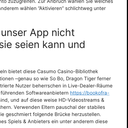
onto zuzugreifen. Zur Anbruch wählen Sie welches
anderem wählen “Aktivieren” schlichtweg unter
s unser App nicht
 sie seien kann und
ln bietet diese Casumo Casino-Bibliothek
tionen –genau so wie So Bo, Dragon Tiger ferner
trierte Nutzer beherrschen in Live-Dealer-Räume
h führenden Softwareanbietern
https://bookofra-
sind, und auf diese weise HD-Videostreams &
hern. Verwenden Eltern pauschal der stabiles
 geschmiert folgende Brücke herzustellen.
s Spiels & Anbieters ein unter anderem diese