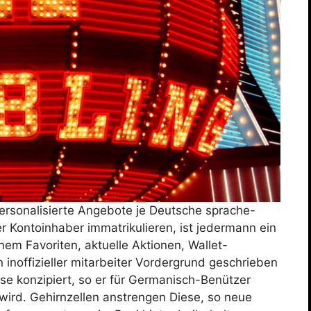
personalisierte Angebote je Deutsche sprache-
r Kontoinhaber immatrikulieren, ist jedermann ein
nem Favoriten, aktuelle Aktionen, Wallet-
inoffizieller mitarbeiter Vordergrund geschrieben
e konzipiert, so er für Germanisch-Benützer
 wird. Gehirnzellen anstrengen Diese, so neue