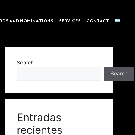
RDS AND NOMINATIONS
SERVICES
CONTACT
Search
Search
Entradas
recientes