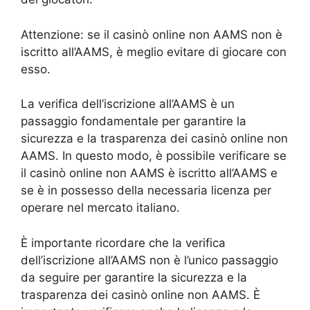
Attenzione: se il casinò online non AAMS non è
iscritto all’AAMS, è meglio evitare di giocare con
esso.
La verifica dell’iscrizione all’AAMS è un
passaggio fondamentale per garantire la
sicurezza e la trasparenza dei casinò online non
AAMS. In questo modo, è possibile verificare se
il casinò online non AAMS è iscritto all’AAMS e
se è in possesso della necessaria licenza per
operare nel mercato italiano.
È importante ricordare che la verifica
dell’iscrizione all’AAMS non è l’unico passaggio
da seguire per garantire la sicurezza e la
trasparenza dei casinò online non AAMS. È