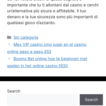
importante che tu ti allontani dal casino e cerchi
un’alternativa più sicura e affidabile. Il tuo
denaro e la tua sicurezza sono più importanti di
qualsiasi gioco d’azzardo.
Sin categoría
Mex VIP casino cmo jugar en el casino
online paso a paso.452
Booms Bet online hoe te beginnen met
spelen in het online casino.1830
Search
Search