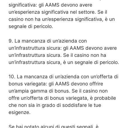
significativa: gli AAMS devono avere
un’esperienza significativa nel settore. Se il
casino non ha un’esperienza significativa, è un
segnale di pericolo.
9. La mancanza di un’azienda con
un’infrastruttura sicura: gli AAMS devono avere
un’infrastruttura sicura. Se il casino non ha
un’infrastruttura sicura, è un segnale di pericolo.
10. La mancanza di un’azienda con un’offerta di
bonus variegata: gli AAMS devono offrire
un’ampia gamma di bonus. Se il casino non
offre un’offerta di bonus variegata, è probabile
che non sia in grado di soddisfare le tue
esigenze.
Se hai notato alcuni di questi segnali, è