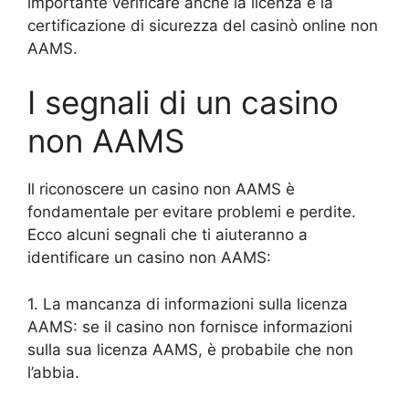
importante verificare anche la licenza e la
certificazione di sicurezza del casinò online non
AAMS.
I segnali di un casino
non AAMS
Il riconoscere un casino non AAMS è
fondamentale per evitare problemi e perdite.
Ecco alcuni segnali che ti aiuteranno a
identificare un casino non AAMS:
1. La mancanza di informazioni sulla licenza
AAMS: se il casino non fornisce informazioni
sulla sua licenza AAMS, è probabile che non
l’abbia.