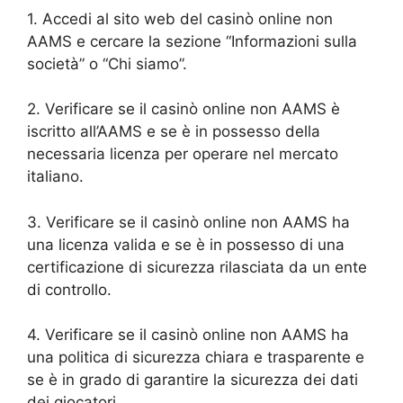
1. Accedi al sito web del casinò online non
AAMS e cercare la sezione “Informazioni sulla
società” o “Chi siamo”.
2. Verificare se il casinò online non AAMS è
iscritto all’AAMS e se è in possesso della
necessaria licenza per operare nel mercato
italiano.
3. Verificare se il casinò online non AAMS ha
una licenza valida e se è in possesso di una
certificazione di sicurezza rilasciata da un ente
di controllo.
4. Verificare se il casinò online non AAMS ha
una politica di sicurezza chiara e trasparente e
se è in grado di garantire la sicurezza dei dati
dei giocatori.