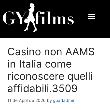
Casino non AAMS
in Italia come
riconoscere quelli
affidabili.3509
11 de April de 2026
by
guadadmin