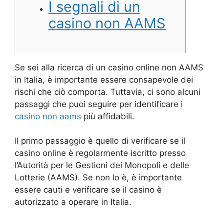
I segnali di un
casino non AAMS
Se sei alla ricerca di un casino online non AAMS
in Italia, è importante essere consapevole dei
rischi che ciò comporta. Tuttavia, ci sono alcuni
passaggi che puoi seguire per identificare i
casino non aams
più affidabili.
Il primo passaggio è quello di verificare se il
casino online è regolarmente iscritto presso
l’Autorità per le Gestioni dei Monopoli e delle
Lotterie (AAMS). Se non lo è, è importante
essere cauti e verificare se il casino è
autorizzato a operare in Italia.