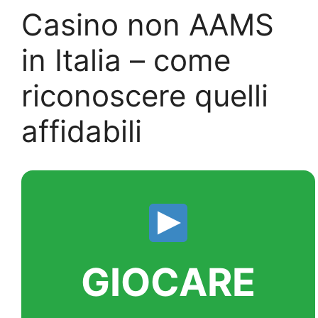
Casino non AAMS
in Italia – come
riconoscere quelli
affidabili
GIOCARE