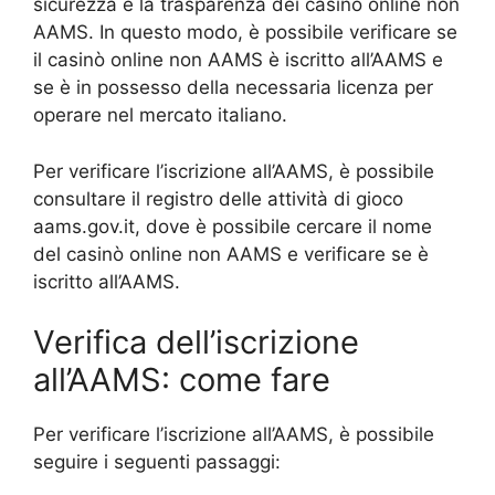
sicurezza e la trasparenza dei casinò online non
AAMS. In questo modo, è possibile verificare se
il casinò online non AAMS è iscritto all’AAMS e
se è in possesso della necessaria licenza per
operare nel mercato italiano.
Per verificare l’iscrizione all’AAMS, è possibile
consultare il registro delle attività di gioco
aams.gov.it, dove è possibile cercare il nome
del casinò online non AAMS e verificare se è
iscritto all’AAMS.
Verifica dell’iscrizione
all’AAMS: come fare
Per verificare l’iscrizione all’AAMS, è possibile
seguire i seguenti passaggi: