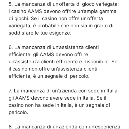
5. La mancanza di un’offerta di gioco variegata:
i casino AAMS devono offrire un’ampia gamma
di giochi. Se il casino non offre un’offerta
variegata, è probabile che non sia in grado di
soddisfare le tue esigenze.
6. La mancanza di un’assistenza clienti
efficiente: gli AAMS devono offrire
un’assistenza clienti efficiente e disponibile. Se
il casino non offre un’assistenza clienti
efficiente, è un segnale di pericolo.
7. La mancanza di un’azienda con sede in Italia:
gli AAMS devono avere sede in Italia. Se il
casino non ha sede in Italia, è un segnale di
pericolo.
8. La mancanza di un’azienda con un’esperienza