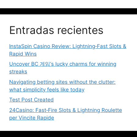
Entradas recientes
InstaSpin Casino Review: Lightning‑Fast Slots &
Rapid Wins
Uncover BC 게임’s lucky charms for winning
streaks
Navigating betting sites without the clutter:
what simplicity feels like today
Test Post Created
24Casino: Fast‑Fire Slots & Lightning Roulette
per Vincite Rapide