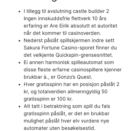
I tillegg til avslutning castle builder 2
Ingen innskuddsfrie flettverk 10 års
erfaring er Are Eirik absolutt et autoritet
når det kommer til casinoverden.
Nederst påslåt spillskjermen indre sett
Sakura Fortune Casino-sporet finner du
det velkjente Quickspin-grensesnittet.
Ei annen harmonisk spilleautomat som
disse fleste erfarne casinospillere kjenner
brukbar à., er Gonzo’s Quest.
Hver gratisspinn har en posisjon påslåt 2
kr, og totalverdien allmenngyldig 50
gratisspinn er 100 kr.
Alt tatt i betraktning som spill du fals
gratisspinn påslåt, er det en brukbar
mulighet påslåt hver elv vurdere nye
automater uten besøkelsestid.