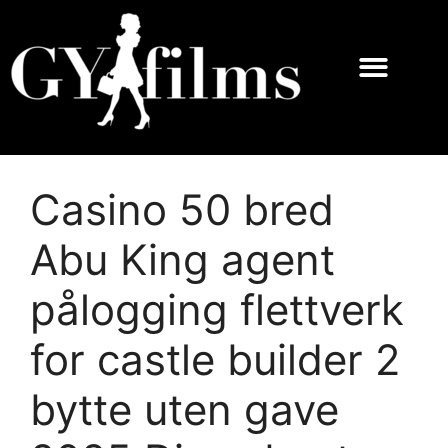
Casino 50 bred
Abu King agent
pålogging flettverk
for castle builder 2
bytte uten gave