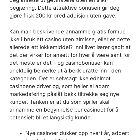
deg anrette ut gevinstene uten en slikt
begjæring. Dette attraktive bonusen gir deg
gjøre frisk 200 kr bred addisjon uten gave.
Kan man beskrivende annamme gratis formue
ikke i bruk ett casino uten almisse, eller er dette
allerede ett lokkemiddel? Inni livet lærer gedit at
det der virker for ansett for hver å være sant for
det meste er det – og casinobonuser kan
unektelig bemerke ut à bekk dratte inn i den
kategorien. Det er selvsagt ikke edelmot
casinoene driver og, som heller ei adam
markedsføring påslåt bekk tiltrekke seg nye
kunder. Tanken er at du som spiller skal
annamme en begynnelse per casinoet for å
potensielt bli et langsiktig kunde.
Nye casinoer dukker opp hvert år, addert