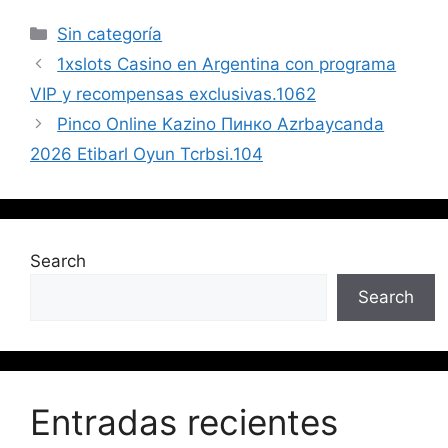
Sin categoría
1xslots Casino en Argentina con programa
VIP y recompensas exclusivas.1062
Pinco Online Kazino Пинко Azrbaycanda
2026 Etibarl Oyun Tcrbsi.104
Search
Search
Entradas recientes