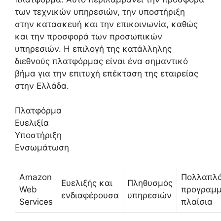
των τεχνικών υπηρεσιών, την υποστήριξη
στην κατασκευή και την επικοινωνία, καθώς
και την προσφορά των προσωπικών
υπηρεσιών. Η επιλογή της κατάλληλης
διεθνούς πλατφόρμας είναι ένα σημαντικό
βήμα για την επιτυχή επέκταση της εταιρείας
στην Ελλάδα.
Πλατφόρμα
Ευελιξία
Υποστήριξη
Ενσωμάτωση
Amazon
Πολλαπλ
Ευελιξής και
Πληθυσμός
Web
προγραμμ
ενδιαφέρουσα
υπηρεσιών
Services
πλαίσια