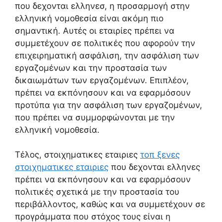
που δεχονται ελληνεσ, η προσαρμογή στην
ελληνική νομοθεσία είναι ακόμη πιο
σημαντική. Αυτές οι εταιρίες πρέπει να
συμμετέχουν σε πολιτικές που αφορούν την
επιχειρηματική ασφάλιση, την ασφάλιση των
εργαζομένων και την προστασία των
δικαιωμάτων των εργαζομένων. Επιπλέον,
πρέπει να εκπόνησουν και να εφαρμόσουν
προτύπα για την ασφάλιση των εργαζομένων,
που πρέπει να συμμορφώνονται με την
ελληνική νομοθεσία.
Τέλος, στοιχηματικες εταιριες
τοπ ξενες
στοιχηματικες εταιριες
που δεχονται ελληνες
πρέπει να εκπόνησουν και να εφαρμόσουν
πολιτικές σχετικά με την προστασία του
περιβάλλοντος, καθώς και να συμμετέχουν σε
προγράμματα που στόχος τους είναι η