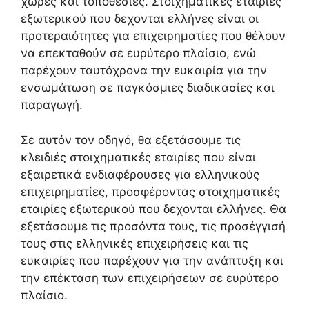
χώρες και τοποθεσίες. Στοιχηματικές εταιρίες
εξωτερικού που δεχονται ελλήνες είναι οι
προτεραιότητες για επιχειρηματίες που θέλουν
να επεκταθούν σε ευρύτερο πλαίσιο, ενώ
παρέχουν ταυτόχρονα την ευκαιρία για την
ενσωμάτωση σε παγκόσμιες διαδικασίες και
παραγωγή.
Σε αυτόν τον οδηγό, θα εξετάσουμε τις
κλειδιές στοιχηματικές εταιρίες που είναι
εξαιρετικά ενδιαφέρουσες για ελληνικούς
επιχειρηματίες, προσφέροντας στοιχηματικές
εταιρίες εξωτερικού που δεχονται ελλήνες. Θα
εξετάσουμε τις προσόντα τους, τις προσέγγισή
τους στις ελληνικές επιχειρήσεις και τις
ευκαιρίες που παρέχουν για την ανάπτυξη και
την επέκταση των επιχειρήσεων σε ευρύτερο
πλαίσιο.