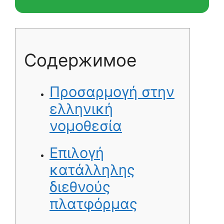
Содержимое
Προσαρμογή στην
ελληνική
νομοθεσία
Επιλογή
κατάλληλης
διεθνούς
πλατφόρμας