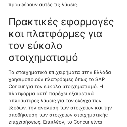
προσφέρουν αυτές τις λύσεις.
Πρακτικές εφαρμογές
και πλατφόρμες για
τον εύκολο
στοιχηματισμό
Τα στοιχηματικά επιχειρήματα στην Ελλάδα
χρησιμοποιούν πλατφόρμες όπως το SAP
Concur για τον εύκολο στοιχηματισμό. Η
πλατφόρμα αυτή παρέχει εξαιρετικά
απλούστερες λύσεις για τον ελέγχο των
εξοδών, την αναλύση των στοιχείων και την
αποθήκευση των στοιχείων στοιχηματικής
επιχειρήσεως. Επιπλέον, το Concur είναι