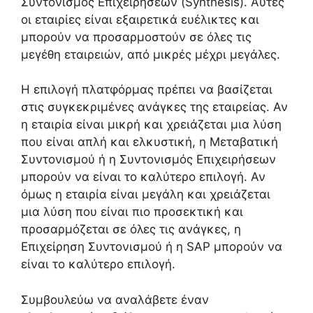
Συντονισμός Επιχειρήσεων (Synthesis). Αυτές
οι εταιρίες είναι εξαιρετικά ευέλικτες και
μπορούν να προσαρμοστούν σε όλες τις
μεγέθη εταιρειών, από μικρές μέχρι μεγάλες.
Η επιλογή πλατφόρμας πρέπει να βασίζεται
στις συγκεκριμένες ανάγκες της εταιρείας. Αν
η εταιρία είναι μικρή και χρειάζεται μια λύση
που είναι απλή και ελκυστική, η Μεταβατική
Συντονισμού ή η Συντονισμός Επιχειρήσεων
μπορούν να είναι το καλύτερο επιλογή. Αν
όμως η εταιρία είναι μεγάλη και χρειάζεται
μια λύση που είναι πιο προσεκτική και
προσαρμόζεται σε όλες τις ανάγκες, η
Επιχείρηση Συντονισμού ή η SAP μπορούν να
είναι το καλύτερο επιλογή.
Συμβουλεύω να αναλάβετε έναν