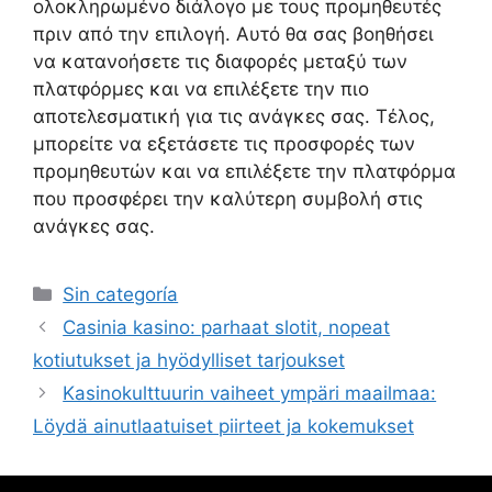
ολοκληρωμένο διάλογο με τους προμηθευτές
πριν από την επιλογή. Αυτό θα σας βοηθήσει
να κατανοήσετε τις διαφορές μεταξύ των
πλατφόρμες και να επιλέξετε την πιο
αποτελεσματική για τις ανάγκες σας. Τέλος,
μπορείτε να εξετάσετε τις προσφορές των
προμηθευτών και να επιλέξετε την πλατφόρμα
που προσφέρει την καλύτερη συμβολή στις
ανάγκες σας.
Sin categoría
Casinia kasino: parhaat slotit, nopeat
kotiutukset ja hyödylliset tarjoukset
Kasinokulttuurin vaiheet ympäri maailmaa:
Löydä ainutlaatuiset piirteet ja kokemukset