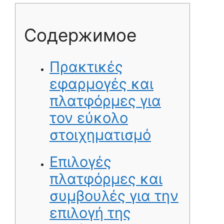
Содержимое
Πρακτικές
εφαρμογές και
πλατφόρμες για
τον εύκολο
στοιχηματισμό
Επιλογές
πλατφόρμες και
συμβουλές για την
επιλογή της