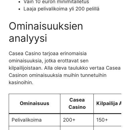
Vain 10 euron minimitalletus
Laaja pelivalikoima yli 200 pelillä
Ominaisuuksien
analyysi
Casea Casino tarjoaa erinomaisia
ominaisuuksia, jotka erottavat sen
kilpailijoistaan. Alla oleva taulukko vertaa Casea
Casinon ominaisuuksia muihin tunnetuihin
kasinoihin.
Casea
Ominaisuus
Kilpailija A
Casino
Pelivalikoima
200+
150+