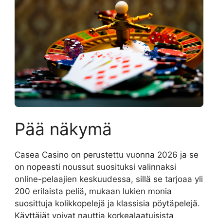
Pää näkymä
Casea Casino on perustettu vuonna 2026 ja se
on nopeasti noussut suosituksi valinnaksi
online-pelaajien keskuudessa, sillä se tarjoaa yli
200 erilaista peliä, mukaan lukien monia
suosittuja kolikkopelejä ja klassisia pöytäpelejä.
Käyttäjät voivat nauttia korkealaatuisista