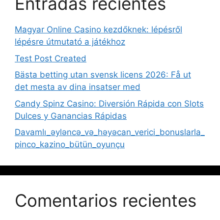
Entradas recientes
Magyar Online Casino kezdőknek: lépésről
lépésre útmutató a játékhoz
Test Post Created
Bästa betting utan svensk licens 2026: Få ut
det mesta av dina insatser med
Candy Spinz Casino: Diversión Rápida con Slots
Dulces y Ganancias Rápidas
Davamlı_əyləncə_və_həyəcan_verici_bonuslarla_
pinco_kazino_bütün_oyunçu
Comentarios recientes