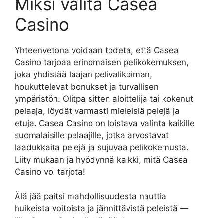
Miksi valita Casea
Casino
Yhteenvetona voidaan todeta, että Casea
Casino tarjoaa erinomaisen pelikokemuksen,
joka yhdistää laajan pelivalikoiman,
houkuttelevat bonukset ja turvallisen
ympäristön. Olitpa sitten aloittelija tai kokenut
pelaaja, löydät varmasti mieleisiä pelejä ja
etuja. Casea Casino on loistava valinta kaikille
suomalaisille pelaajille, jotka arvostavat
laadukkaita pelejä ja sujuvaa pelikokemusta.
Liity mukaan ja hyödynnä kaikki, mitä Casea
Casino voi tarjota!
Älä jää paitsi mahdollisuudesta nauttia
huikeista voitoista ja jännittävistä peleistä —