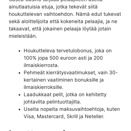
ainutlaatuisia etuja, jotka tekevät siitä
houkuttelevan vaihtoehdon. Nämä edut tukevat
sekä aloittelijoita että kokeneita pelaajia, ja ne
takaavat, että jokainen pelaaja löytää jotain
mieleistään.
Houkutteleva tervetulobonus, joka on
100% jopa 500 euroon asti ja 200
ilmaiskierrosta.
Pehmeät kierrätysvaatimukset, vain 30-
kertainen vaatiminen bonuksille ja
ilmaiskierroksille.
Laadukkaat pelit, jotka on kehitetty
johtavilta pelintuottajilta.
Useita nopeita maksuvaihtoehtoja, kuten
Visa, Mastercard, Skrill ja Neteller.