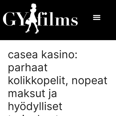
casea kasino:
parhaat
kolikkopelit, nopeat
maksut ja
hyödylliset