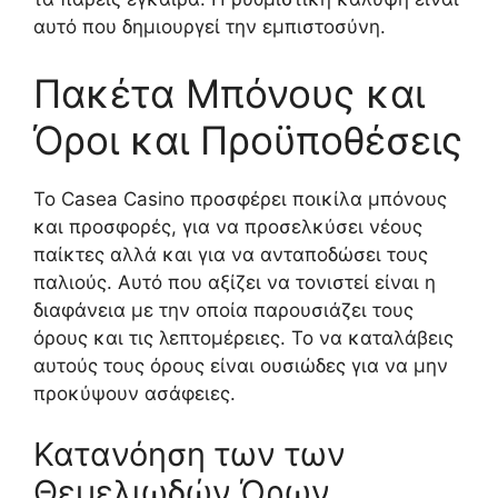
αυτό που δημιουργεί την εμπιστοσύνη.
Πακέτα Μπόνους και
Όροι και Προϋποθέσεις
Το Casea Casino προσφέρει ποικίλα μπόνους
και προσφορές, για να προσελκύσει νέους
παίκτες αλλά και για να ανταποδώσει τους
παλιούς. Αυτό που αξίζει να τονιστεί είναι η
διαφάνεια με την οποία παρουσιάζει τους
όρους και τις λεπτομέρειες. Το να καταλάβεις
αυτούς τους όρους είναι ουσιώδες για να μην
προκύψουν ασάφειες.
Κατανόηση των των
Θεμελιωδών Όρων