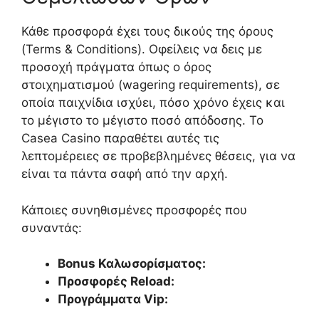
Κάθε προσφορά έχει τους δικούς της όρους
(Terms & Conditions). Οφείλεις να δεις με
προσοχή πράγματα όπως ο όρος
στοιχηματισμού (wagering requirements), σε
οποία παιχνίδια ισχύει, πόσο χρόνο έχεις και
το μέγιστο το μέγιστο ποσό απόδοσης. Το
Casea Casino παραθέτει αυτές τις
λεπτομέρειες σε προβεβλημένες θέσεις, για να
είναι τα πάντα σαφή από την αρχή.
Κάποιες συνηθισμένες προσφορές που
συναντάς:
Bonus Καλωσορίσματος:
Προσφορές Reload:
Προγράμματα Vip: