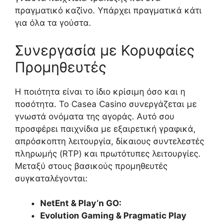
πραγματικό καζίνο. Υπάρχει πραγματικά κάτι
για όλα τα γούστα.
Συνεργασία με Κορυφαίες
Προμηθευτές
Η ποιότητα είναι το ίδιο κρίσιμη όσο και η
ποσότητα. Το Casea Casino συνεργάζεται με
γνωστά ονόματα της αγοράς. Αυτό σου
προσφέρει παιχνίδια με εξαιρετική γραφικά,
απρόσκοπτη λειτουργία, δίκαιους συντελεστές
πληρωμής (RTP) και πρωτότυπες λειτουργίες.
Μεταξύ στους βασικούς προμηθευτές
συγκαταλέγονται:
NetEnt & Play’n GO:
Evolution Gaming & Pragmatic Play