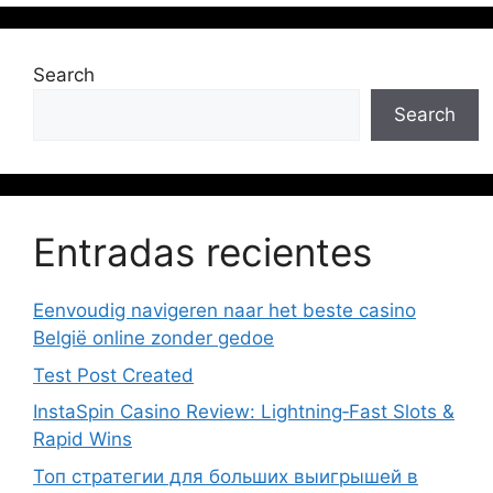
Search
Search
Entradas recientes
Eenvoudig navigeren naar het beste casino
België online zonder gedoe
Test Post Created
InstaSpin Casino Review: Lightning‑Fast Slots &
Rapid Wins
Топ стратегии для больших выигрышей в