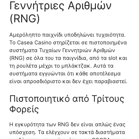
Γεννήτριες Αριθμών
(RNG)
Αμερόληπτο παιχνίδι υποδηλώνει τυχαιότητα.
Το Casea Casino στηρίζεται σε πιστοποιημένα
συστήματα Τυχαίων Γεννητριών Αριθμών
(RNG) σε όλα του τα παιγνίδια, από τα slot και
τη ρουλέτα μέχρι το μπλάκτζακ. Αυτά τα
συστήματα εγγυώνται ότι κάθε αποτέλεσμα
είναι απροσδιόριστο και δεν έχει παραβιαστεί.
Πιστοποιητικό από Τρίτους
Φορείς
Η εγκυρότητα των RNG δεν είναι απλώς ένας
υπόσχεση. Τα ελέγχουν σε τακτά διαστήματα