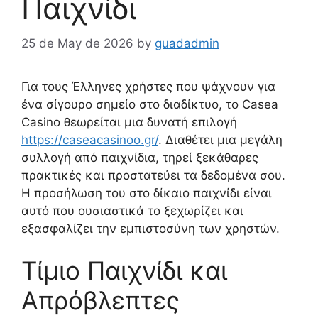
Παιχνίδι
25 de May de 2026
by
guadadmin
Για τους Έλληνες χρήστες που ψάχνουν για
ένα σίγουρο σημείο στο διαδίκτυο, το Casea
Casino θεωρείται μια δυνατή επιλογή
https://caseacasinoo.gr/
. Διαθέτει μια μεγάλη
συλλογή από παιχνίδια, τηρεί ξεκάθαρες
πρακτικές και προστατεύει τα δεδομένα σου.
Η προσήλωση του στο δίκαιο παιχνίδι είναι
αυτό που ουσιαστικά το ξεχωρίζει και
εξασφαλίζει την εμπιστοσύνη των χρηστών.
Τίμιο Παιχνίδι και
Απρόβλεπτες