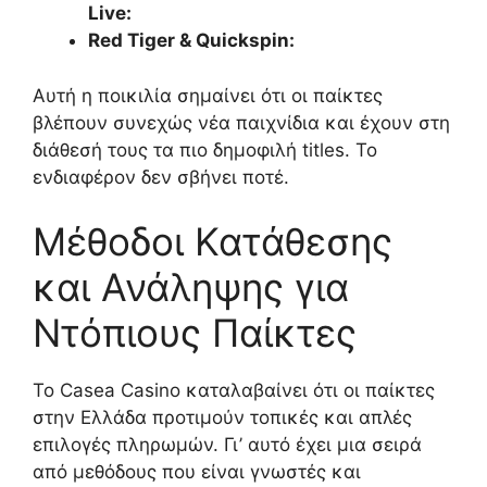
Live:
Red Tiger & Quickspin:
Αυτή η ποικιλία σημαίνει ότι οι παίκτες
βλέπουν συνεχώς νέα παιχνίδια και έχουν στη
διάθεσή τους τα πιο δημοφιλή titles. Το
ενδιαφέρον δεν σβήνει ποτέ.
Μέθοδοι Κατάθεσης
και Ανάληψης για
Ντόπιους Παίκτες
Το Casea Casino καταλαβαίνει ότι οι παίκτες
στην Ελλάδα προτιμούν τοπικές και απλές
επιλογές πληρωμών. Γι’ αυτό έχει μια σειρά
από μεθόδους που είναι γνωστές και