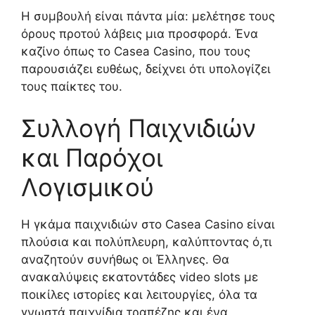
Η συμβουλή είναι πάντα μία: μελέτησε τους
όρους προτού λάβεις μια προσφορά. Ένα
καζίνο όπως το Casea Casino, που τους
παρουσιάζει ευθέως, δείχνει ότι υπολογίζει
τους παίκτες του.
Συλλογή Παιχνιδιών
και Παρόχοι
Λογισμικού
Η γκάμα παιχνιδιών στο Casea Casino είναι
πλούσια και πολύπλευρη, καλύπτοντας ό,τι
αναζητούν συνήθως οι Έλληνες. Θα
ανακαλύψεις εκατοντάδες video slots με
ποικίλες ιστορίες και λειτουργίες, όλα τα
γνωστά παιχνίδια τραπέζης και ένα