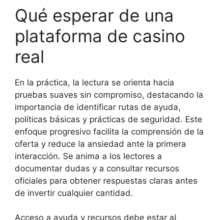
Qué esperar de una
plataforma de casino
real
En la práctica, la lectura se orienta hacia
pruebas suaves sin compromiso, destacando la
importancia de identificar rutas de ayuda,
políticas básicas y prácticas de seguridad. Este
enfoque progresivo facilita la comprensión de la
oferta y reduce la ansiedad ante la primera
interacción. Se anima a los lectores a
documentar dudas y a consultar recursos
oficiales para obtener respuestas claras antes
de invertir cualquier cantidad.
Acceso a ayuda y recursos debe estar al