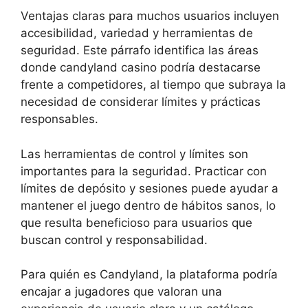
Ventajas claras para muchos usuarios incluyen
accesibilidad, variedad y herramientas de
seguridad. Este párrafo identifica las áreas
donde candyland casino podría destacarse
frente a competidores, al tiempo que subraya la
necesidad de considerar límites y prácticas
responsables.
Las herramientas de control y límites son
importantes para la seguridad. Practicar con
límites de depósito y sesiones puede ayudar a
mantener el juego dentro de hábitos sanos, lo
que resulta beneficioso para usuarios que
buscan control y responsabilidad.
Para quién es Candyland, la plataforma podría
encajar a jugadores que valoran una