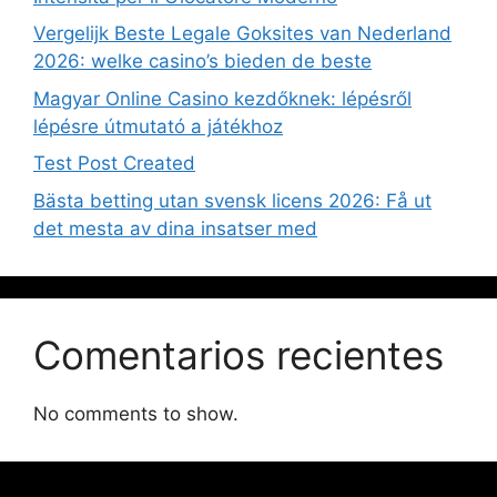
Vergelijk Beste Legale Goksites van Nederland
2026: welke casino’s bieden de beste
Magyar Online Casino kezdőknek: lépésről
lépésre útmutató a játékhoz
Test Post Created
Bästa betting utan svensk licens 2026: Få ut
det mesta av dina insatser med
Comentarios recientes
No comments to show.