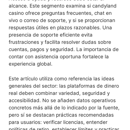
alcance. Este segmento examina si candyland
casino ofrece preguntas frecuentes, chat en
vivo o correo de soporte, y si se proporcionan
respuestas útiles en plazos razonables. Una
presencia de soporte eficiente evita
frustraciones y facilita resolver dudas sobre
cuentas, pagos y seguridad. La importancia de
contar con asistencia oportuna fortalece la
experiencia global.
Este artículo utiliza como referencia las ideas
generales del sector: las plataformas de dinero
real deben combinar variedad, seguridad y
accesibilidad. No se añaden datos operativos
concretos más allá de lo indicado por la fuente,
pero sí se destacan prácticas recomendadas
para usuarios: verificar licencias, entender
políticas de retiro, establecer límites y practicar