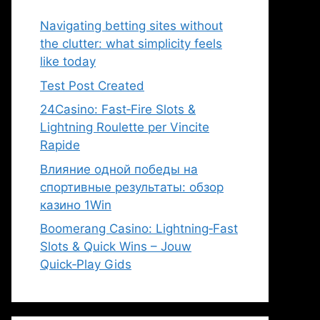
Navigating betting sites without
the clutter: what simplicity feels
like today
Test Post Created
24Casino: Fast‑Fire Slots &
Lightning Roulette per Vincite
Rapide
Влияние одной победы на
спортивные результаты: обзор
казино 1Win
Boomerang Casino: Lightning‑Fast
Slots & Quick Wins – Jouw
Quick‑Play Gids