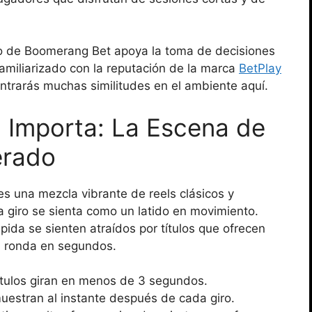
o de Boomerang Bet apoya la toma de decisiones
familiarizado con la reputación de la marca
BetPlay
ntrarás muchas similitudes en el ambiente aquí.
d Importa: La Escena de
erado
s una mezcla vibrante de reels clásicos y
 giro se sienta como un latido en movimiento.
pida se sienten atraídos por títulos que ofrecen
a ronda en segundos.
títulos giran en menos de 3 segundos.
uestran al instante después de cada giro.