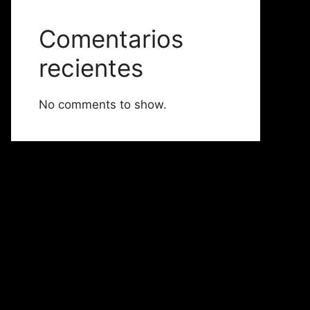
Comentarios
recientes
No comments to show.