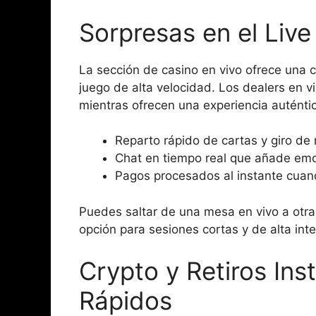
Sorpresas en el Live
La sección de casino en vivo ofrece una 
juego de alta velocidad. Los dealers en 
mientras ofrecen una experiencia auténti
Reparto rápido de cartas y giro de
Chat en tiempo real que añade emoc
Pagos procesados al instante cuan
Puedes saltar de una mesa en vivo a otra
opción para sesiones cortas y de alta int
Crypto y Retiros In
Rápidos