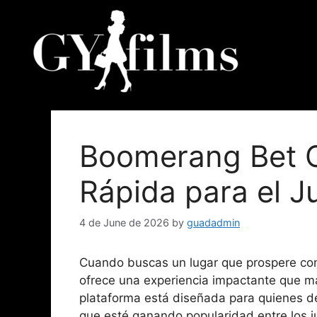
Boomerang Bet C
Rápida para el 
4 de June de 2026
by
guadadmin
Cuando buscas un lugar que prospere co
ofrece una experiencia impactante que man
plataforma está diseñada para quienes d
que esté ganando popularidad entre los j