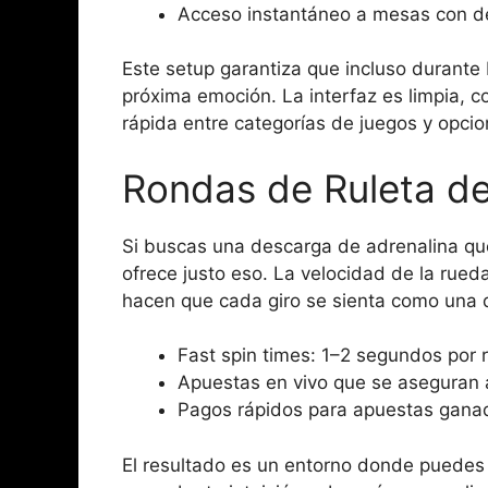
Acceso instantáneo a mesas con de
Este setup garantiza que incluso durante
próxima emoción. La interfaz es limpia,
rápida entre categorías de juegos y opcio
Rondas de Ruleta de
Si buscas una descarga de adrenalina qu
ofrece justo eso. La velocidad de la rued
hacen que cada giro se sienta como una d
Fast spin times: 1–2 segundos por 
Apuestas en vivo que se aseguran a
Pagos rápidos para apuestas gana
El resultado es un entorno donde puedes 