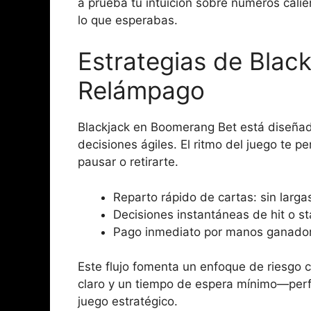
a prueba tu intuición sobre números calie
lo que esperabas.
Estrategias de Blac
Relámpago
Blackjack en Boomerang Bet está diseñad
decisiones ágiles. El ritmo del juego te p
pausar o retirarte.
Reparto rápido de cartas: sin larg
Decisiones instantáneas de hit o s
Pago inmediato por manos ganado
Este flujo fomenta un enfoque de riesgo 
claro y un tiempo de espera mínimo—perf
juego estratégico.