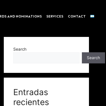
RDS AND NOMINATIONS
SERVICES
CONTACT
Search
Search
Entradas
recientes