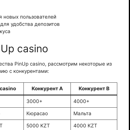
я новых пользователей
для удобства депозитов
куса
Up casino
ства PinUp casino, рассмотрим некоторые из
нию с конкурентами:
casino
Конкурент A
Конкурент B
3000+
4000+
о
Кюрасао
Мальта
T
5000 KZT
4000 KZT