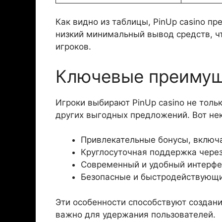
Как видно из таблицы, PinUp casino пр
низкий минимальный вывод средств, ч
игроков.
Ключевые преимуще
Игроки выбирают PinUp casino не тольк
других выгодных предложений. Вот н
Привлекательные бонусы, включ
Круглосуточная поддержка через
Современный и удобный интерфе
Безопасные и быстродействующи
Эти особенности способствуют создани
важно для удержания пользователей.