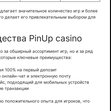
едлагает значительное количество игр и более
то делает его привлекательным выбором для
ства PinUp casino
о за обширный ассортимент игр, но и за ряд
екоторые ключевые преимущества:
ая 100% на первый депозит
 онлайн-чат и электронную почту
йс, подходящий для мобильных устройств
е транзакции
ю положительного опыта для игроков, что