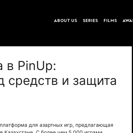
ABOUT US
SERIES
FILMS
AWA
 в PinUp:
д средств и защита
-платформа для азартных игр, предлагающая
 Казахстане. С более чем 5,000 играми,