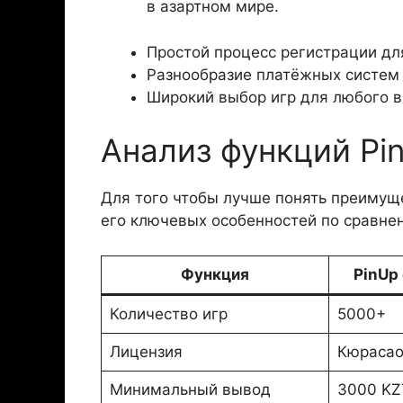
в азартном мире.
Простой процесс регистрации дл
Разнообразие платёжных систем 
Широкий выбор игр для любого в
Анализ функций Pin
Для того чтобы лучше понять преимуще
его ключевых особенностей по сравне
Функция
PinUp 
Количество игр
5000+
Лицензия
Кюраса
Минимальный вывод
3000 KZ