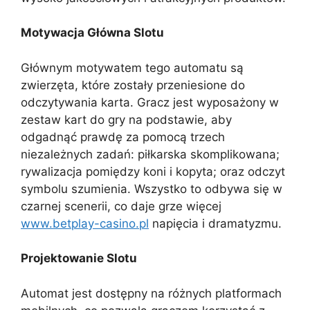
Motywacja Główna Slotu
Głównym motywatem tego automatu są
zwierzęta, które zostały przeniesione do
odczytywania karta. Gracz jest wyposażony w
zestaw kart do gry na podstawie, aby
odgadnąć prawdę za pomocą trzech
niezależnych zadań: piłkarska skomplikowana;
rywalizacja pomiędzy koni i kopyta; oraz odczyt
symbolu szumienia. Wszystko to odbywa się w
czarnej scenerii, co daje grze więcej
www.betplay-casino.pl
napięcia i dramatyzmu.
Projektowanie Slotu
Automat jest dostępny na różnych platformach