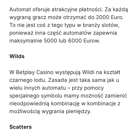
Automat oferuje atrakcyjne płatności. Za każdą
wygraną gracz może otrzymać do 2000 Euro.
To nie jest coś z tego typu w branży slotów,
ponieważ inna część automatów zapewnia
maksymalnie 5000 lub 6000 Eurow.
Wilds
W Betplay Casino występują Wildi na kształt
czarnego lodu. Zasada jest taka sama jak u
wielu innych automatu – przy pomocy
specjalnego symbolu mamy możność zamienić
nieodpowiednią kombinację w kombinacje z
możliwością wygrania pieniędzy.
Scatters