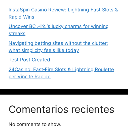
InstaSpin Casino Review: Lightning‑Fast Slots &
Rapid Wins
Uncover BC 게임’s lucky charms for winning
streaks
Navigating betting sites without the clutter:
what simplicity feels like today
Test Post Created
24Casino: Fast‑Fire Slots & Lightning Roulette
per Vincite Rapide
Comentarios recientes
No comments to show.