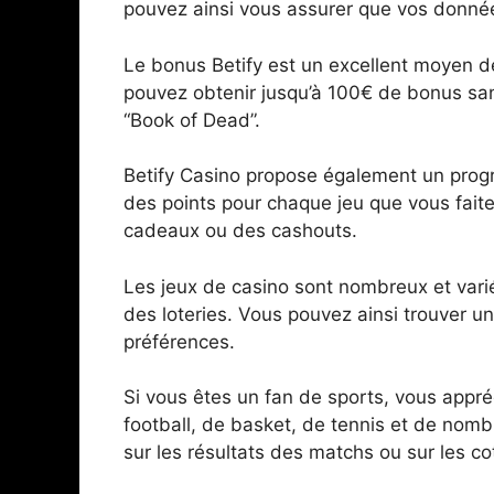
pouvez ainsi vous assurer que vos donné
Le bonus Betify est un excellent moyen 
pouvez obtenir jusqu’à 100€ de bonus sans
“Book of Dead”.
Betify Casino propose également un pro
des points pour chaque jeu que vous fait
cadeaux ou des cashouts.
Les jeux de casino sont nombreux et varié
des loteries. Vous pouvez ainsi trouver u
préférences.
Si vous êtes un fan de sports, vous appréc
football, de basket, de tennis et de nom
sur les résultats des matchs ou sur les co