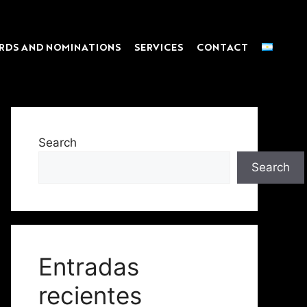
RDS AND NOMINATIONS
SERVICES
CONTACT
Search
Search
Entradas
recientes