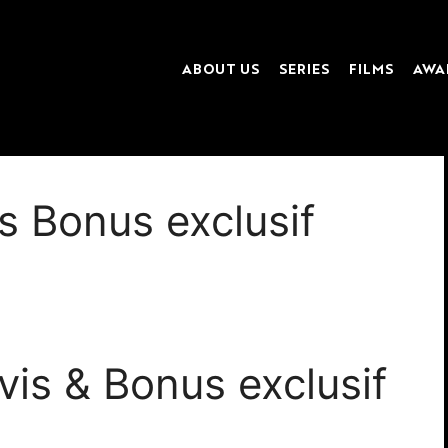
ABOUT US
SERIES
FILMS
AWA
s Bonus exclusif
vis & Bonus exclusif