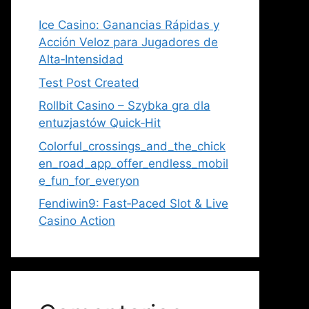
Ice Casino: Ganancias Rápidas y
Acción Veloz para Jugadores de
Alta‑Intensidad
Test Post Created
Rollbit Casino – Szybka gra dla
entuzjastów Quick‑Hit
Colorful_crossings_and_the_chick
en_road_app_offer_endless_mobil
e_fun_for_everyon
Fendiwin9: Fast‑Paced Slot & Live
Casino Action