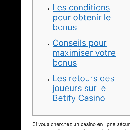
Les conditions
pour obtenir le
bonus
Conseils pour
maximiser votre
bonus
Les retours des
joueurs sur le
Betify Casino
Si vous cherchez un casino en ligne sécuri