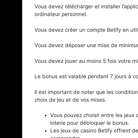
Vous devez télécharger et installer l’appli
ordinateur personnel.
Vous devez créer un compte Betify en utili
Vous devez déposer une mise de minimum 
Vous devez jouer au moins 5 fois votre m
Le bonus est valable pendant 7 jours à c
Il est important de noter que les conditi
choix de jeu et de vos mises.
Vous pouvez choisir entre les jeux d
loterie pour débloquer le bonus.
Les jeux de casino Betify offrent de