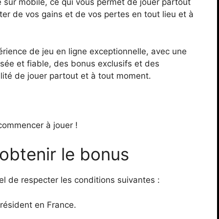
 sur mobile, ce qui vous permet de jouer partout
er de vos gains et de vos pertes en tout lieu et à
érience de jeu en ligne exceptionnelle, avec une
sée et fiable, des bonus exclusifs et des
ilité de jouer partout et à tout moment.
commencer à jouer !
obtenir le bonus
iel de respecter les conditions suivantes :
 résident en France.