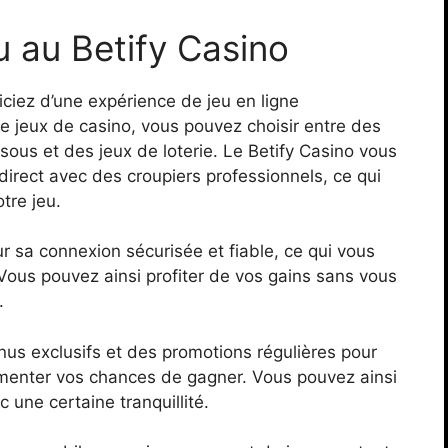
u au Betify Casino
iciez d’une expérience de jeu en ligne
de jeux de casino, vous pouvez choisir entre des
sous et des jeux de loterie. Le Betify Casino vous
 direct avec des croupiers professionnels, ce qui
tre jeu.
 sa connexion sécurisée et fiable, ce qui vous
Vous pouvez ainsi profiter de vos gains sans vous
.
nus exclusifs et des promotions régulières pour
gmenter vos chances de gagner. Vous pouvez ainsi
 une certaine tranquillité.