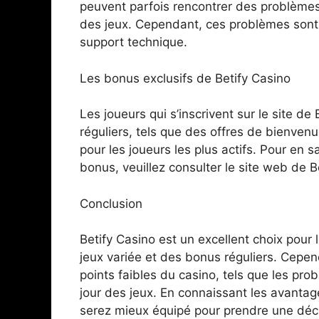
peuvent parfois rencontrer des problèmes
des jeux. Cependant, ces problèmes sont
support technique.
Les bonus exclusifs de Betify Casino
Les joueurs qui s’inscrivent sur le site d
réguliers, tels que des offres de bienve
pour les joueurs les plus actifs. Pour en s
bonus, veuillez consulter le site web de B
Conclusion
Betify Casino est un excellent choix pour 
jeux variée et des bonus réguliers. Cepen
points faibles du casino, tels que les pr
jour des jeux. En connaissant les avantag
serez mieux équipé pour prendre une décis