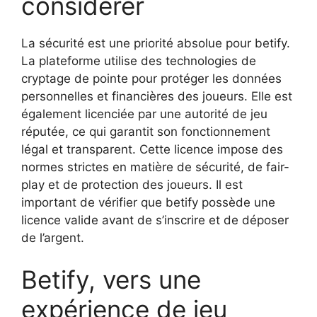
considérer
La sécurité est une priorité absolue pour betify.
La plateforme utilise des technologies de
cryptage de pointe pour protéger les données
personnelles et financières des joueurs. Elle est
également licenciée par une autorité de jeu
réputée, ce qui garantit son fonctionnement
légal et transparent. Cette licence impose des
normes strictes en matière de sécurité, de fair-
play et de protection des joueurs. Il est
important de vérifier que betify possède une
licence valide avant de s’inscrire et de déposer
de l’argent.
Betify, vers une
expérience de jeu