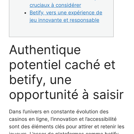
cruciaux à considérer
Betify, vers une expérience de
jeu innovante et responsable
Authentique
potentiel caché et
betify, une
opportunité à saisir
Dans l’univers en constante évolution des
casinos en ligne, l’innovation et l’accessibilité
sont des éléments clés pour attirer et retenir les
joueurs. L’essor de plateformes comme betify