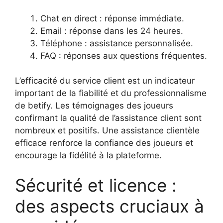
Chat en direct : réponse immédiate.
Email : réponse dans les 24 heures.
Téléphone : assistance personnalisée.
FAQ : réponses aux questions fréquentes.
L’efficacité du service client est un indicateur
important de la fiabilité et du professionnalisme
de betify. Les témoignages des joueurs
confirmant la qualité de l’assistance client sont
nombreux et positifs. Une assistance clientèle
efficace renforce la confiance des joueurs et
encourage la fidélité à la plateforme.
Sécurité et licence :
des aspects cruciaux à