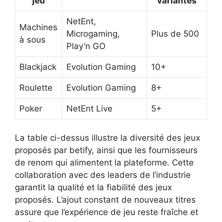
jeu
variantes
NetEnt,
Machines
Microgaming,
Plus de 500
à sous
Play’n GO
Blackjack
Evolution Gaming
10+
Roulette
Evolution Gaming
8+
Poker
NetEnt Live
5+
La table ci-dessus illustre la diversité des jeux
proposés par betify, ainsi que les fournisseurs
de renom qui alimentent la plateforme. Cette
collaboration avec des leaders de l’industrie
garantit la qualité et la fiabilité des jeux
proposés. L’ajout constant de nouveaux titres
assure que l’expérience de jeu reste fraîche et