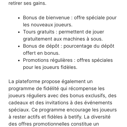
retirer ses gains.
Bonus de bienvenue : offre spéciale pour
les nouveaux joueurs.
Tours gratuits : permettent de jouer
gratuitement aux machines à sous.
Bonus de dépôt : pourcentage du dépôt
offert en bonus.
Promotions régulières : offres spéciales
pour les joueurs fidèles.
La plateforme propose également un
programme de fidélité qui récompense les
joueurs réguliers avec des bonus exclusifs, des
cadeaux et des invitations à des événements
spéciaux. Ce programme encourage les joueurs
à rester actifs et fidèles à betify. La diversité
des offres promotionnelles constitue un