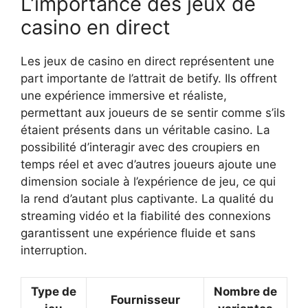
L’importance des jeux de
casino en direct
Les jeux de casino en direct représentent une
part importante de l’attrait de betify. Ils offrent
une expérience immersive et réaliste,
permettant aux joueurs de se sentir comme s’ils
étaient présents dans un véritable casino. La
possibilité d’interagir avec des croupiers en
temps réel et avec d’autres joueurs ajoute une
dimension sociale à l’expérience de jeu, ce qui
la rend d’autant plus captivante. La qualité du
streaming vidéo et la fiabilité des connexions
garantissent une expérience fluide et sans
interruption.
Type de
Nombre de
Fournisseur