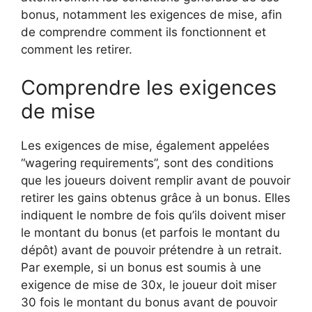
bonus, notamment les exigences de mise, afin
de comprendre comment ils fonctionnent et
comment les retirer.
Comprendre les exigences
de mise
Les exigences de mise, également appelées
“wagering requirements”, sont des conditions
que les joueurs doivent remplir avant de pouvoir
retirer les gains obtenus grâce à un bonus. Elles
indiquent le nombre de fois qu’ils doivent miser
le montant du bonus (et parfois le montant du
dépôt) avant de pouvoir prétendre à un retrait.
Par exemple, si un bonus est soumis à une
exigence de mise de 30x, le joueur doit miser
30 fois le montant du bonus avant de pouvoir