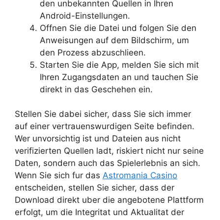
den unbekannten Quellen in Ihren
Android-Einstellungen.
Offnen Sie die Datei und folgen Sie den
Anweisungen auf dem Bildschirm, um
den Prozess abzuschlieen.
Starten Sie die App, melden Sie sich mit
Ihren Zugangsdaten an und tauchen Sie
direkt in das Geschehen ein.
Stellen Sie dabei sicher, dass Sie sich immer
auf einer vertrauenswurdigen Seite befinden.
Wer unvorsichtig ist und Dateien aus nicht
verifizierten Quellen ladt, riskiert nicht nur seine
Daten, sondern auch das Spielerlebnis an sich.
Wenn Sie sich fur das
Astromania Casino
entscheiden, stellen Sie sicher, dass der
Download direkt uber die angebotene Plattform
erfolgt, um die Integritat und Aktualitat der