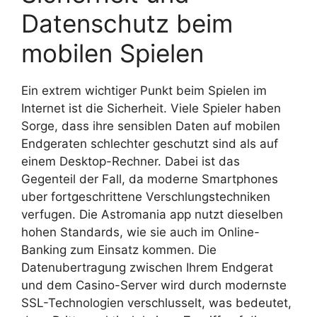
Datenschutz beim
mobilen Spielen
Ein extrem wichtiger Punkt beim Spielen im
Internet ist die Sicherheit. Viele Spieler haben
Sorge, dass ihre sensiblen Daten auf mobilen
Endgeraten schlechter geschutzt sind als auf
einem Desktop-Rechner. Dabei ist das
Gegenteil der Fall, da moderne Smartphones
uber fortgeschrittene Verschlungstechniken
verfugen. Die Astromania app nutzt dieselben
hohen Standards, wie sie auch im Online-
Banking zum Einsatz kommen. Die
Datenubertragung zwischen Ihrem Endgerat
und dem Casino-Server wird durch modernste
SSL-Technologien verschlusselt, was bedeutet,