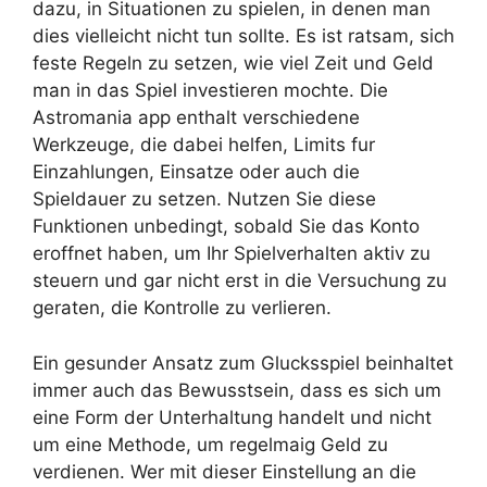
dazu, in Situationen zu spielen, in denen man
dies vielleicht nicht tun sollte. Es ist ratsam, sich
feste Regeln zu setzen, wie viel Zeit und Geld
man in das Spiel investieren mochte. Die
Astromania app enthalt verschiedene
Werkzeuge, die dabei helfen, Limits fur
Einzahlungen, Einsatze oder auch die
Spieldauer zu setzen. Nutzen Sie diese
Funktionen unbedingt, sobald Sie das Konto
eroffnet haben, um Ihr Spielverhalten aktiv zu
steuern und gar nicht erst in die Versuchung zu
geraten, die Kontrolle zu verlieren.
Ein gesunder Ansatz zum Glucksspiel beinhaltet
immer auch das Bewusstsein, dass es sich um
eine Form der Unterhaltung handelt und nicht
um eine Methode, um regelmaig Geld zu
verdienen. Wer mit dieser Einstellung an die