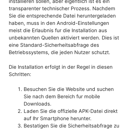
installieren sollen, aber eigentlich ist es ein
transparenter technischer Prozess. Nachdem
Sie die entsprechende Datei heruntergeladen
haben, muss in den Android-Einstellungen
meist die Erlaubnis fur die Installation aus
unbekannten Quellen aktiviert werden. Dies ist
eine Standard-Sicherheitsabfrage des
Betriebssystems, die jeden Nutzer schutzt.
Die Installation erfolgt in der Regel in diesen
Schritten:
Besuchen Sie die Website und suchen
Sie nach dem Bereich fur mobile
Downloads.
Laden Sie die offizielle APK-Datei direkt
auf Ihr Smartphone herunter.
Bestatigen Sie die Sicherheitsabfrage zu