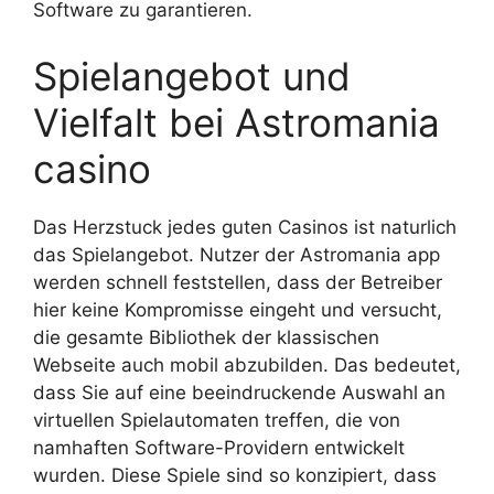
Software zu garantieren.
Spielangebot und
Vielfalt bei Astromania
casino
Das Herzstuck jedes guten Casinos ist naturlich
das Spielangebot. Nutzer der Astromania app
werden schnell feststellen, dass der Betreiber
hier keine Kompromisse eingeht und versucht,
die gesamte Bibliothek der klassischen
Webseite auch mobil abzubilden. Das bedeutet,
dass Sie auf eine beeindruckende Auswahl an
virtuellen Spielautomaten treffen, die von
namhaften Software-Providern entwickelt
wurden. Diese Spiele sind so konzipiert, dass