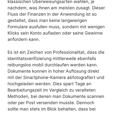
klassischen Uberweisungsarten wahlen, je
nachdem, was ihnen am meisten zusagt. Dieser
Fluss der Finanzen in der Anwendung ist so
gestaltet, dass man keine langwierigen
Formulare ausfullen muss, sondern mit wenigen
Klicks sein Konto aufladen oder seine Gewinne
anfordern kann.
Es ist ein Zeichen von Professionalitat, dass die
Identitatsverifizierung mittlerweile ebenfalls
reibungslos mobil durchlaufen werden kann.
Dokumente konnen in hoher Auflosung direkt
mit der Smartphone-Kamera abfotografiert und
hochgeladen werden. Dies spart Tage an
Bearbeitungszeit im Vergleich zu veralteten
Methoden, bei denen man Dokumente scannen
oder per Post versenden musste. Dennoch
sollte man stets im Blick behalten, dass bei