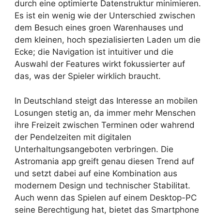
durch eine optimierte Datenstruktur minimieren.
Es ist ein wenig wie der Unterschied zwischen
dem Besuch eines groen Warenhauses und
dem kleinen, hoch spezialisierten Laden um die
Ecke; die Navigation ist intuitiver und die
Auswahl der Features wirkt fokussierter auf
das, was der Spieler wirklich braucht.
In Deutschland steigt das Interesse an mobilen
Losungen stetig an, da immer mehr Menschen
ihre Freizeit zwischen Terminen oder wahrend
der Pendelzeiten mit digitalen
Unterhaltungsangeboten verbringen. Die
Astromania app greift genau diesen Trend auf
und setzt dabei auf eine Kombination aus
modernem Design und technischer Stabilitat.
Auch wenn das Spielen auf einem Desktop-PC
seine Berechtigung hat, bietet das Smartphone