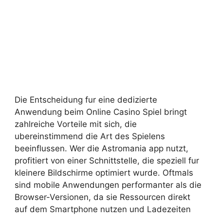
Die Entscheidung fur eine dedizierte
Anwendung beim Online Casino Spiel bringt
zahlreiche Vorteile mit sich, die
ubereinstimmend die Art des Spielens
beeinflussen. Wer die Astromania app nutzt,
profitiert von einer Schnittstelle, die speziell fur
kleinere Bildschirme optimiert wurde. Oftmals
sind mobile Anwendungen performanter als die
Browser-Versionen, da sie Ressourcen direkt
auf dem Smartphone nutzen und Ladezeiten