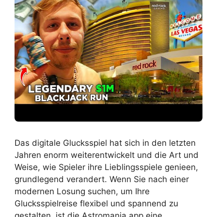
Das digitale Glucksspiel hat sich in den letzten
Jahren enorm weiterentwickelt und die Art und
Weise, wie Spieler ihre Lieblingsspiele genieen,
grundlegend verandert. Wenn Sie nach einer
modernen Losung suchen, um Ihre
Glucksspielreise flexibel und spannend zu
gestalten, ist die Astromania app eine