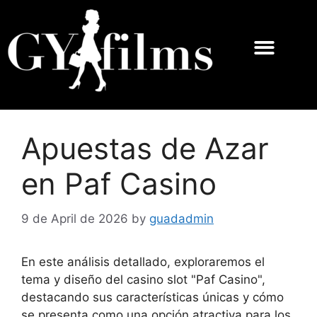
Apuestas de Azar
en Paf Casino
9 de April de 2026
by
guadadmin
En este análisis detallado, exploraremos el
tema y diseño del casino slot "Paf Casino",
destacando sus características únicas y cómo
se presenta como una opción atractiva para los