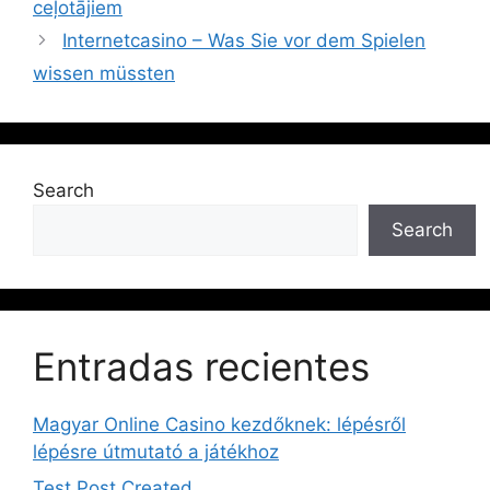
ceļotājiem
Internetcasino – Was Sie vor dem Spielen
wissen müssten
Search
Search
Entradas recientes
Magyar Online Casino kezdőknek: lépésről
lépésre útmutató a játékhoz
Test Post Created