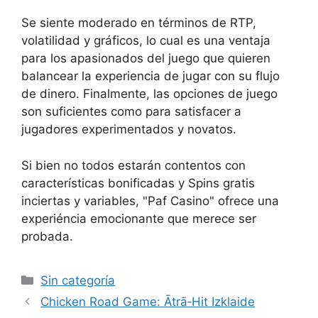
Se siente moderado en términos de RTP,
volatilidad y gráficos, lo cual es una ventaja
para los apasionados del juego que quieren
balancear la experiencia de jugar con su flujo
de dinero. Finalmente, las opciones de juego
son suficientes como para satisfacer a
jugadores experimentados y novatos.
Si bien no todos estarán contentos con
características bonificadas y Spins gratis
inciertas y variables, "Paf Casino" ofrece una
experiéncia emocionante que merece ser
probada.
Sin categoría
Chicken Road Game: Ātrā‑Hit Izklaide