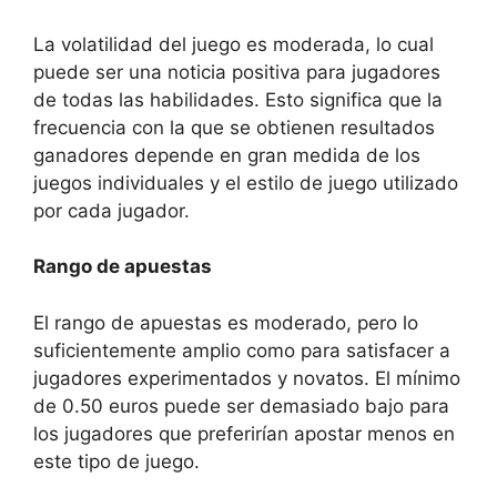
La volatilidad del juego es moderada, lo cual
puede ser una noticia positiva para jugadores
de todas las habilidades. Esto significa que la
frecuencia con la que se obtienen resultados
ganadores depende en gran medida de los
juegos individuales y el estilo de juego utilizado
por cada jugador.
Rango de apuestas
El rango de apuestas es moderado, pero lo
suficientemente amplio como para satisfacer a
jugadores experimentados y novatos. El mínimo
de 0.50 euros puede ser demasiado bajo para
los jugadores que preferirían apostar menos en
este tipo de juego.