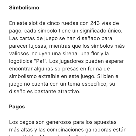
Simbolismo
En este slot de cinco ruedas con 243 vías de
pago, cada simbolo tiene un significado único.
Las cartas de juego se han diseñado para
parecer lujosas, mientras que los símbolos más
valiosos incluyen una sirena, una flor y la
logotipica "Paf". Los jugadores pueden esperar
encontrar algunas sorpresas en forma de
simbolismo extraíble en este juego. Si bien el
juego no cuenta con un tema específico, su
diseño es bastante atractivo.
Pagos
Los pagos son generosos para los apuestas
más altas y las combinaciones ganadoras están