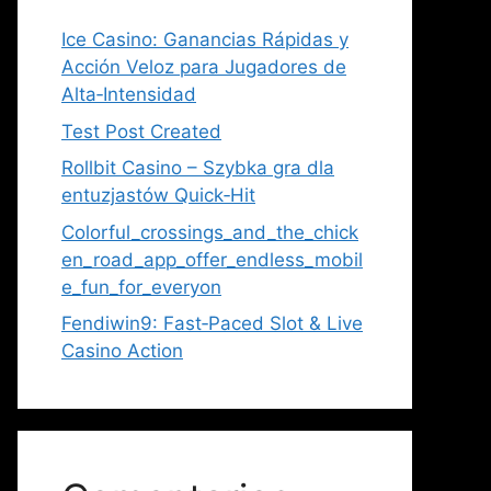
Ice Casino: Ganancias Rápidas y
Acción Veloz para Jugadores de
Alta‑Intensidad
Test Post Created
Rollbit Casino – Szybka gra dla
entuzjastów Quick‑Hit
Colorful_crossings_and_the_chick
en_road_app_offer_endless_mobil
e_fun_for_everyon
Fendiwin9: Fast‑Paced Slot & Live
Casino Action