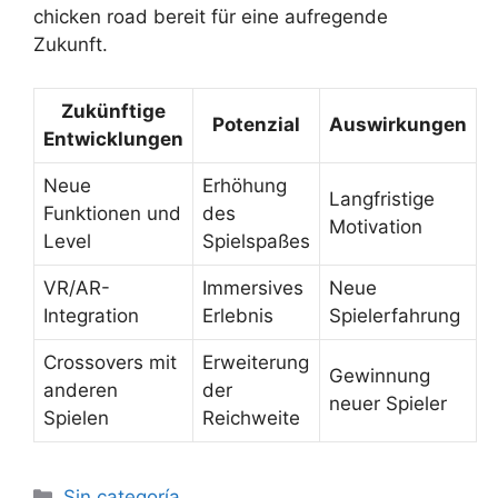
chicken road bereit für eine aufregende
Zukunft.
Zukünftige
Potenzial
Auswirkungen
Entwicklungen
Neue
Erhöhung
Langfristige
Funktionen und
des
Motivation
Level
Spielspaßes
VR/AR-
Immersives
Neue
Integration
Erlebnis
Spielerfahrung
Crossovers mit
Erweiterung
Gewinnung
anderen
der
neuer Spieler
Spielen
Reichweite
Sin categoría