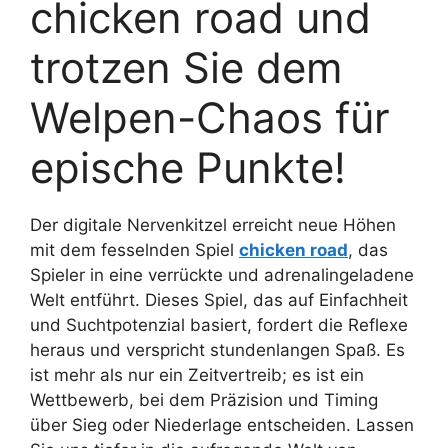
chicken road und
trotzen Sie dem
Welpen-Chaos für
epische Punkte!
Der digitale Nervenkitzel erreicht neue Höhen
mit dem fesselnden Spiel
chicken road
, das
Spieler in eine verrückte und adrenalingeladene
Welt entführt. Dieses Spiel, das auf Einfachheit
und Suchtpotenzial basiert, fordert die Reflexe
heraus und verspricht stundenlangen Spaß. Es
ist mehr als nur ein Zeitvertreib; es ist ein
Wettbewerb, bei dem Präzision und Timing
über Sieg oder Niederlage entscheiden. Lassen