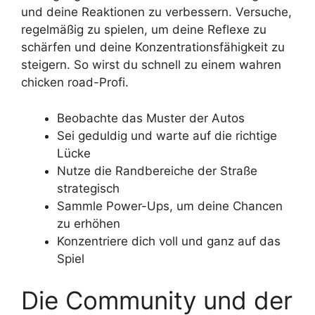
und deine Reaktionen zu verbessern. Versuche,
regelmäßig zu spielen, um deine Reflexe zu
schärfen und deine Konzentrationsfähigkeit zu
steigern. So wirst du schnell zu einem wahren
chicken road-Profi.
Beobachte das Muster der Autos
Sei geduldig und warte auf die richtige
Lücke
Nutze die Randbereiche der Straße
strategisch
Sammle Power-Ups, um deine Chancen
zu erhöhen
Konzentriere dich voll und ganz auf das
Spiel
Die Community und der