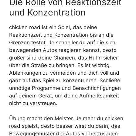
Die Rolle von Reaktionszeit
und Konzentration
chicken road ist ein Spiel, das deine
Reaktionszeit und Konzentration bis an die
Grenzen testet. Je schneller du auf die sich
bewegenden Autos reagieren kannst, desto
größer sind deine Chancen, das Huhn sicher
über die Straße zu bringen. Es ist wichtig,
Ablenkungen zu vermeiden und dich voll und
ganz auf das Spiel zu konzentrieren. Schließe
unnötige Programme und Benachrichtigungen
auf deinem Gerät, um deine Aufmerksamkeit
nicht zu verstreuen.
Übung macht den Meister. Je mehr du chicken
road spielst, desto besser wirst du darin, das
Bewegungsmuster der Autos vorherzusagen