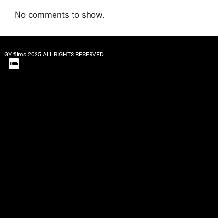
No comments to show.
GY films 2025 ALL RIGHTS RESERVED