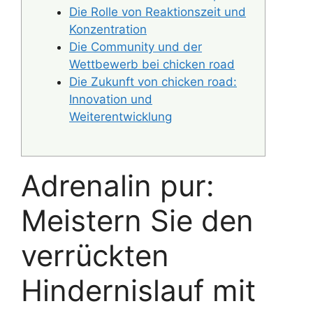
Die Rolle von Reaktionszeit und
Konzentration
Die Community und der
Wettbewerb bei chicken road
Die Zukunft von chicken road:
Innovation und
Weiterentwicklung
Adrenalin pur:
Meistern Sie den
verrückten
Hindernislauf mit