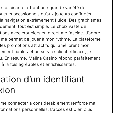
ne fascinante offrant une grande variété de
oueurs occasionnels qu’aux joueurs confirmés.
nd la navigation extrêmement fluide. Des graphismes
idement, tout est simple. Le choix vaste de
tions avec croupiers en direct me fascine. J’adore
qui me permet de jouer à mon rythme. La plateforme
s promotions attractifs qui améliorent mon
ent fiables et un service client efficace, je
eu. En résumé, Malina Casino répond parfaitement
à la fois agréables et enrichissantes.
ation d’un identifiant
xion
our me connecter a considérablement renforcé ma
nformations personnelles. L’accès est bien plus