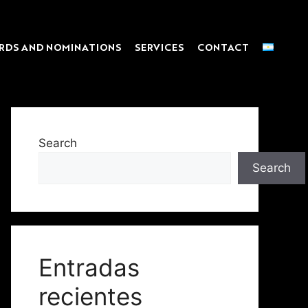
RDS AND NOMINATIONS
SERVICES
CONTACT
Search
Search
Entradas
recientes