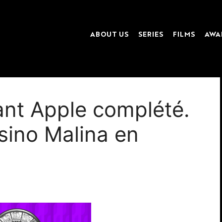
ABOUT US
SERIES
FILMS
AWA
iant Apple complété.
sino Malina en