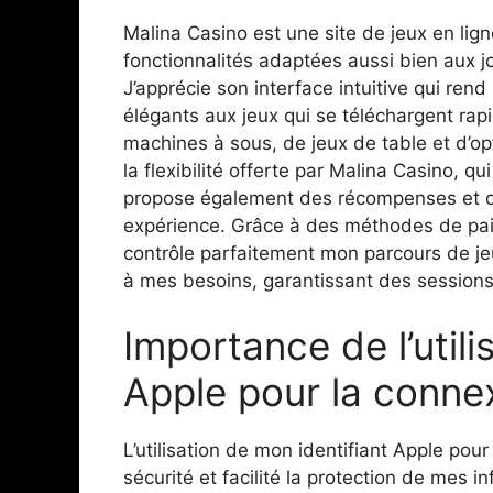
Malina Casino est une site de jeux en lig
fonctionnalités adaptées aussi bien aux j
J’apprécie son interface intuitive qui re
élégants aux jeux qui se téléchargent rap
machines à sous, de jeux de table et d’op
la flexibilité offerte par Malina Casino, 
propose également des récompenses et de
expérience. Grâce à des méthodes de paiem
contrôle parfaitement mon parcours de j
à mes besoins, garantissant des sessions 
Importance de l’utilis
Apple pour la conne
L’utilisation de mon identifiant Apple p
sécurité et facilité la protection de mes i