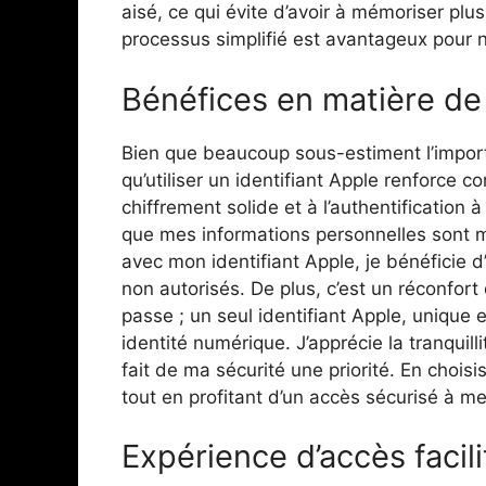
aisé, ce qui évite d’avoir à mémoriser pl
processus simplifié est avantageux pour 
Bénéfices en matière de
Bien que beaucoup sous-estiment l’importa
qu’utiliser un identifiant Apple renforce 
chiffrement solide et à l’authentification
que mes informations personnelles sont 
avec mon identifiant Apple, je bénéficie d
non autorisés. De plus, c’est un réconfort
passe ; un seul identifiant Apple, unique
identité numérique. J’apprécie la tranquill
fait de ma sécurité une priorité. En choi
tout en profitant d’un accès sécurisé à m
Expérience d’accès facil