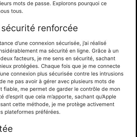
usieurs mots de passe. Explorons pourquoi ce
nous tous.
 sécurité renforcée
nce d’une connexion sécurisée, j’ai réalisé
considérablement ma sécurité en ligne. Grâce à un
 à deux facteurs, je me sens en sécurité, sachant
mieux protégées. Chaque fois que je me connecte
’une connexion plus sécurisée contre les intrusions
 de ne pas avoir à gérer avec plusieurs mots de
 et fiable, me permet de garder le contrôle de mon
ité d’esprit que cela m’apporte, sachant qu’Apple
sissant cette méthode, je me protège activement
es plateformes préférées.
itée