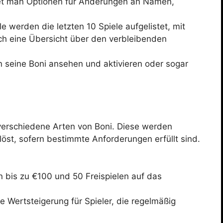
det man Optionen für Änderungen an Namen,
lle werden die letzten 10 Spiele aufgelistet, mit
ch eine Übersicht über den verbleibenden
n seine Boni ansehen und aktivieren oder sogar
 verschiedene Arten von Boni. Diese werden
löst, sofern bestimmte Anforderungen erfüllt sind.
n bis zu €100 und 50 Freispielen auf das
ge Wertsteigerung für Spieler, die regelmäßig