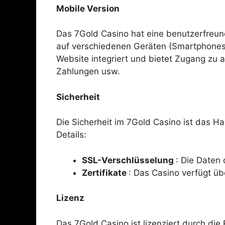
Mobile Version
Das 7Gold Casino hat eine benutzerfreund
auf verschiedenen Geräten (Smartphones, 
Website integriert und bietet Zugang zu 
Zahlungen usw.
Sicherheit
Die Sicherheit im 7Gold Casino ist das H
Details:
SSL-Verschlüsselung
: Die Daten 
Zertifikate
: Das Casino verfügt üb
Lizenz
Das 7Gold Casino ist lizenziert durch d