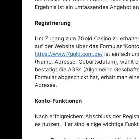
Ergebnis ist ein umfassendes Angebot an 
Registrierung
Um Zugang zum 7Gold Casino zu erhalten,
auf der Website über das Formular “Konto
https://www.7gold.com.de/
ist einfach un
(Name, Adresse, Geburtsdatum), wählt 
bestätigt die AGBs (Allgemeine Geschäf
Formular abgeschickt hat, erhält man eine
Adresse.
Konto-Funktionen
Nach erfolgreichem Abschluss der Registr
es nutzen. Hier sind einige wichtige Funk