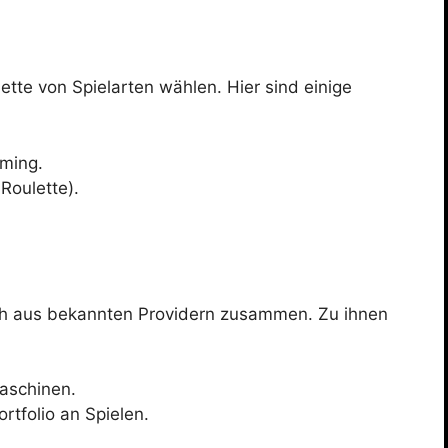
tte von Spielarten wählen. Hier sind einige
ming.
 Roulette).
ich aus bekannten Providern zusammen. Zu ihnen
maschinen.
ortfolio an Spielen.