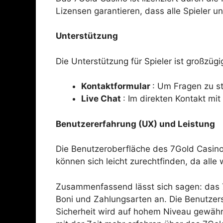
Lizensen garantieren, dass alle Spieler u
Unterstützung
Die Unterstützung für Spieler ist großzügi
Kontaktformular
: Um Fragen zu s
Live Chat
: Im direkten Kontakt m
Benutzererfahrung (UX) und Leistung
Die Benutzeroberfläche des 7Gold Casinos
können sich leicht zurechtfinden, da alle 
Zusammenfassend lässt sich sagen: das 7G
Boni und Zahlungsarten an. Die Benutzersc
Sicherheit wird auf hohem Niveau gewährl