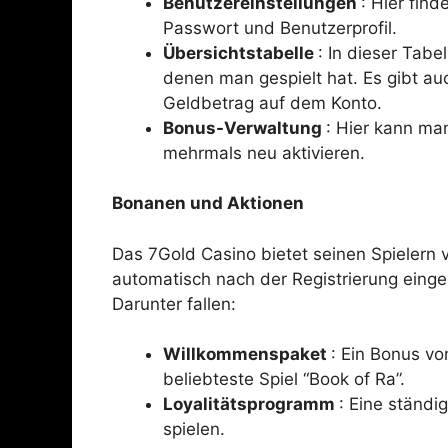
Benutzereinstellungen
: Hier fin
Passwort und Benutzerprofil.
Übersichtstabelle
: In dieser Tabe
denen man gespielt hat. Es gibt au
Geldbetrag auf dem Konto.
Bonus-Verwaltung
: Hier kann ma
mehrmals neu aktivieren.
Bonanen und Aktionen
Das 7Gold Casino bietet seinen Spielern
automatisch nach der Registrierung einge
Darunter fallen:
Willkommenspaket
: Ein Bonus vo
beliebteste Spiel “Book of Ra”.
Loyalitätsprogramm
: Eine ständi
spielen.