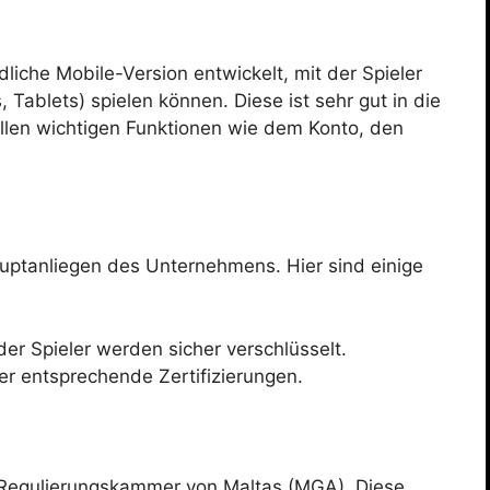
liche Mobile-Version entwickelt, mit der Spieler
Tablets) spielen können. Diese ist sehr gut in die
allen wichtigen Funktionen wie dem Konto, den
auptanliegen des Unternehmens. Hier sind einige
der Spieler werden sicher verschlüsselt.
er entsprechende Zertifizierungen.
ie Regulierungskammer von Maltas (MGA). Diese