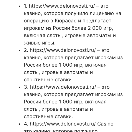
1. https://www.delonovosti.ru/ – это
казино, которое получило лицензию на
операцию в Кюрасао и предлагает
игрокам из России более 2 000 игр,
включая слоты, игровые автоматы и
живые игры.
2. https://www.delonovosti.ru/ – это
казино, которое предлагает игрокам из
России более 1 000 игр, включая
слоты, игровые автоматы и
спортивные ставки.
3. https://www.delonovosti.ru/ – это
казино, которое предлагает игрокам из
России более 1 000 игр, включая
слоты, игровые автоматы и
спортивные ставки.
4. https://www.delonovosti.ru/ Casino –
это казино, которое получило