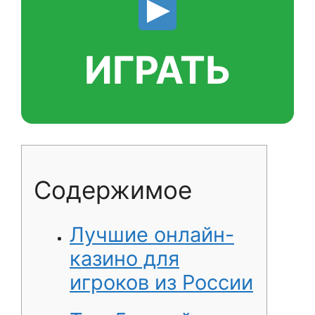
ИГРАТЬ
Содержимое
Лучшие онлайн-
казино для
игроков из России