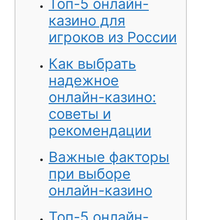
Топ-5 онлайн-
казино для
игроков из России
Как выбрать
надежное
онлайн-казино:
советы и
рекомендации
Важные факторы
при выборе
онлайн-казино
Топ-5 онлайн-