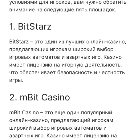
условиями для игроков, вам нужно обратить
внимание на следующие пять площадок.
1. BitStarz
BitStarz – это один из лучших онлайн-казино,
предлагающих игрокам широкий выбор
игровых автоматов и азартных игр. Казино
имеет лицензию на игорную деятельность,
что обеспечивает безопасность и честность
игры.
2. mBit Casino
mBit Casino – это еще один популярный
онлайн-казино, предлагающий игрокам
широкий выбор игровых автоматов и
азартных игр. Казино имеет лицензию на