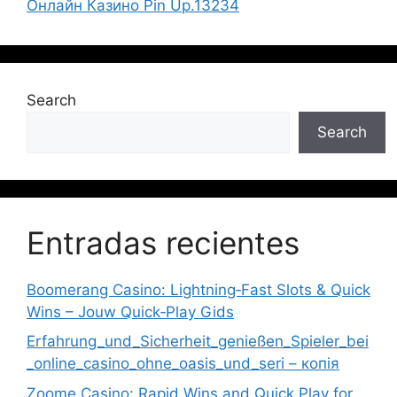
Онлайн Казино Pin Up.13234
Search
Search
Entradas recientes
Boomerang Casino: Lightning‑Fast Slots & Quick
Wins – Jouw Quick‑Play Gids
Erfahrung_und_Sicherheit_genießen_Spieler_bei
_online_casino_ohne_oasis_und_seri – копія
Zoome Casino: Rapid Wins and Quick Play for