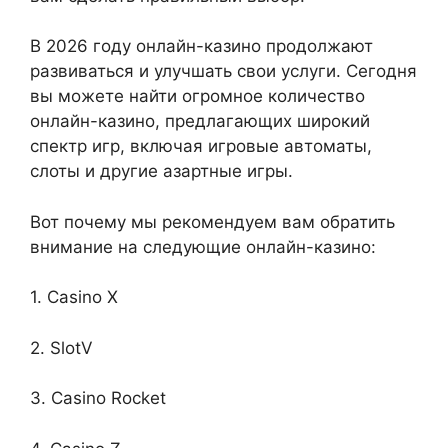
В 2026 году онлайн-казино продолжают
развиваться и улучшать свои услуги. Сегодня
вы можете найти огромное количество
онлайн-казино, предлагающих широкий
спектр игр, включая игровые автоматы,
слоты и другие азартные игры.
Вот почему мы рекомендуем вам обратить
внимание на следующие онлайн-казино:
1. Casino X
2. SlotV
3. Casino Rocket