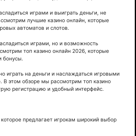
асладиться играми и выиграть деньги, не
ассмотрим лучшие казино онлайн, которые
ровых автоматов и слотов.
насладиться играми, но и возможность
ссмотрим топ казино онлайн 2026, которые
и бонусы.
но играть на деньги и наслаждаться игровыми
. В этом обзоре мы рассмотрим топ казино
трую регистрацию и удобный интерфейс.
н, которое предлагает игрокам широкий выбор