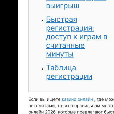
выигрыш
Быстрая
регистрация:
доступ к играм в
считанные
минуты
Таблица
регистрации
Если вы ищете
казино онлайн
, где мо
автоматами, то вы в правильном месте
онлайн 2026, которые предлагают быс