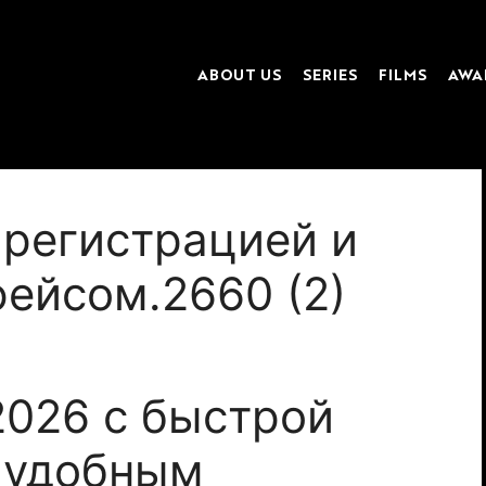
ABOUT US
SERIES
FILMS
AWA
 регистрацией и
ейсом.2660 (2)
2026 с быстрой
 удобным