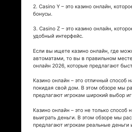
2. Casino Y – это казино онлайн, кото
бонусы.
3. Casino Z – это казино онлайн, кото
удобный интерфейс.
Если вы ищете казино онлайн, где мож
автоматами, то вы в правильном месте
онлайн 2026, которые предлагают быс
Казино онлайн – это отличный способ н
покидая свой дом. В этом обзоре мы р
предлагают игрокам широкий выбор иг
Казино онлайн – это не только способ 
выиграть деньги. В этом обзоре мы ра
предлагают игрокам реальные деньги 