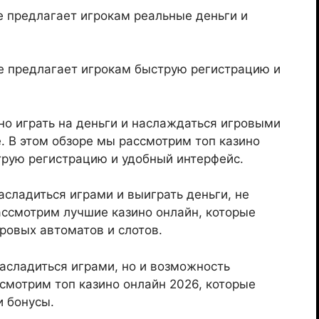
рое предлагает игрокам реальные деньги и
рое предлагает игрокам быструю регистрацию и
но играть на деньги и наслаждаться игровыми
. В этом обзоре мы рассмотрим топ казино
трую регистрацию и удобный интерфейс.
асладиться играми и выиграть деньги, не
ассмотрим лучшие казино онлайн, которые
ровых автоматов и слотов.
насладиться играми, но и возможность
ссмотрим топ казино онлайн 2026, которые
и бонусы.