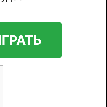
ГРАТЬ