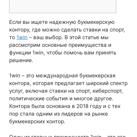
Если вы ищете надежную букмекерскую
контору, где можно сделать ставки на спорт,
то
1win
– ваш выбор. В этой статье мы
рассмотрим основные преимущества и
функции 1win, чтобы помочь вам принять
решение.
1win – это международная букмекерская
контора, которая предлагает широкий спектр
услуг, включая ставки на спорт, киберспорт,
политические события и многое другое.
Контора была основана в 2018 году и с тех
пор стала одним из лидеров на рынке
букмекерских контор.
Один из главных преимуществ 1win – это его