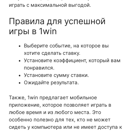
играть с максимальной выгодой.
Правила для успешной
игры в 1win
Выберите событие, на которое вы
хотите сделать ставку.
Установите коэффициент, который вам
понравился.
Установите сумму ставки.
Ожидайте результата.
Также, 1win предлагает мобильное
приложение, которое позволяет играть в
любое время и из любого места. Это
особенно полезно для тех, кто не может
сидеть у компьютера или не имеет доступа к