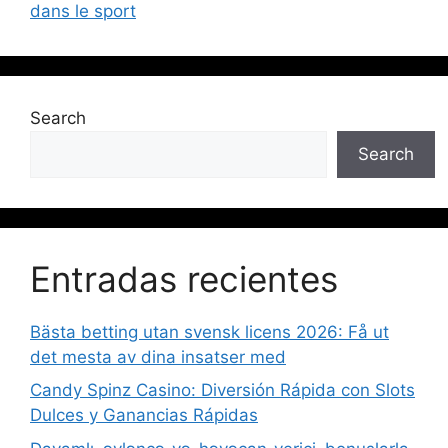
dans le sport
Search
Search
Entradas recientes
Bästa betting utan svensk licens 2026: Få ut
det mesta av dina insatser med
Candy Spinz Casino: Diversión Rápida con Slots
Dulces y Ganancias Rápidas